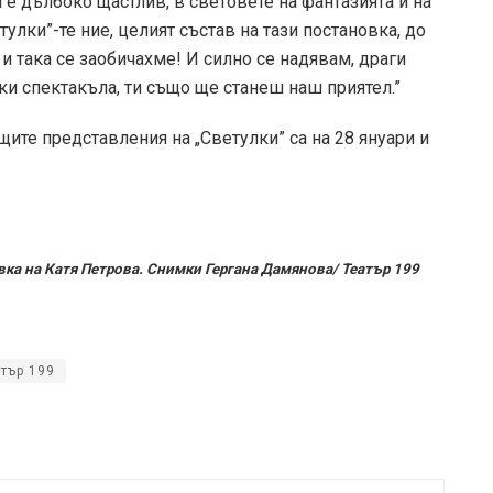
 е дълбоко щастлив, в световете на фантазията и на
улки”-те ние, целият състав на тази постановка, до
 така се заобичахме! И силно се надявам, драги
йки спектакъла, ти също ще станеш наш приятел.”
ите представления на „Светулки” са на 28 януари и
овка на Катя Петрова. Снимки Гергана Дамянова/ Театър 199
атър 199