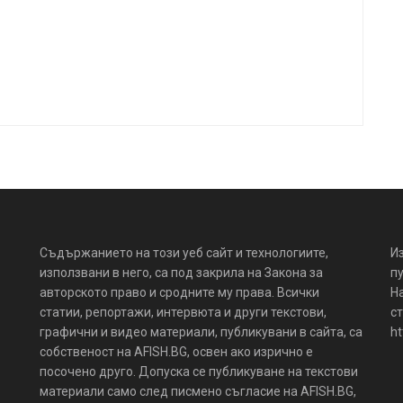
Съдържанието на този уеб сайт и технологиите,
И
използвани в него, са под закрила на Закона за
пу
авторското право и сродните му права. Всички
Н
статии, репортажи, интервюта и други текстови,
ст
графични и видео материали, публикувани в сайта, са
ht
собственост на AFISH.BG, освен ако изрично е
посочено друго. Допуска се публикуване на текстови
материали само след писмено съгласие на AFISH.BG,