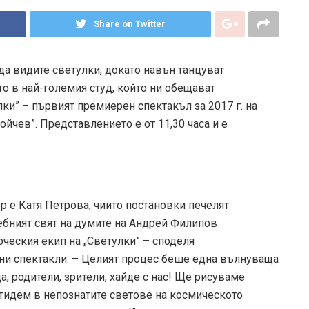
Share on Twitter
 да видите светулки, докато навън танцуват
о в най-големия студ, който ни обещават
лки” – първият премиерен спектакъл за 2017 г. на
ойчев”. Представлението е от 11,30 часа и е
р е Катя Петрова, чиито постановки печелят
шебният свят на думите на Андрей Филипов
ческия екип на „Светулки” – споделя
ени спектакли. – Целият процес беше една вълнуваща
а, родители, зрители, хайде с нас! Ще рисуваме
тидем в непознатите светове на космическото