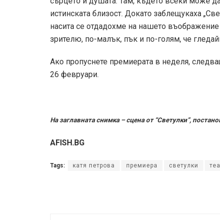
сърцето и душата. Там, където всеки може да
истинската близост. Докато заблещукаха „Свет
насита се отдадохме на нашето въображение и
зрителю, по-малък, пък и по-голям, че гледа
Ако пропуснете премиерата в неделя, следващ
26 февруари.
На заглавната снимка – сцена от “Светулки”, постан
AFISH.BG
Tags:
катя петрова
премиера
светулки
те