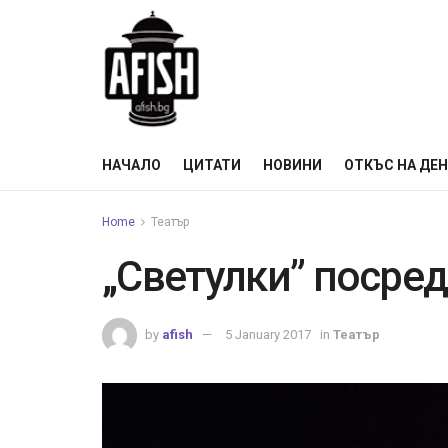
НАЧАЛО
ЦИТАТИ
НОВИНИ
ОТКЪС НА ДЕ
Home
Театър
„Светулки” посред
by
afish
5 January 2017
in
Театър