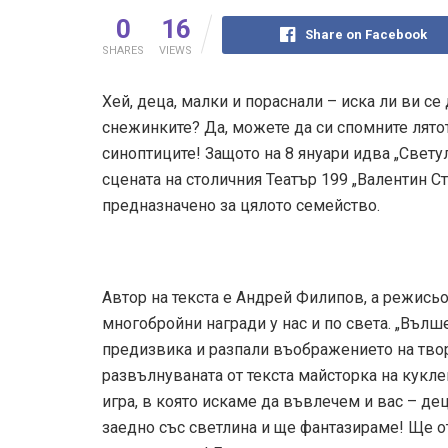
0
16
Share on Facebook
SHARES
VIEWS
Хей, деца, малки и пораснали – иска ли ви се
снежинките? Да, можете да си спомните лятот
синоптиците! Защото на 8 януари идва „Свету
сцената на столичния Театър 199 „Валентин Ст
предназначено за цялото семейство.
Автор на текста е Андрей Филипов, а режисьо
многобройни награди у нас и по света. „Въл
предизвика и разпали въображението на твор
развълнуваната от текста майсторка на кукл
игра, в която искаме да въвлечем и вас – дец
заедно със светлина и ще фантазираме! Ще о