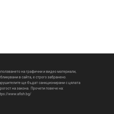
зползването на графични и видео материали,
бликувани в сайта, е строго забранено.
арушителите ще бъдат санкционирани с цялата
рогост на закона. Прочети повече на:
tps://www.afish.bg/