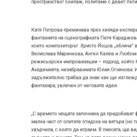
пространство! Екипаж, политаме с девет пъти
Катя Петрова преминава през хиляди експер
фантазията на сценографката Петя Караджова
които композиторът Христо Йоцов „облича” в
Велислава Маринкова, Ангел Калев и Любом
режисьорски импровизации – подход, който К
Академията, незабравимата Юлия Огнянова. И
задължително трябва да знае как ще изглежд
фантазира, увлечен от неговите идеи.
„С времето нещата започнаха да придобиват 
малка част от опитите отидоха на вятъра (но 
хвърчила, с които да играем. В пиесата, ще ви