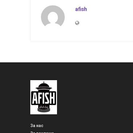
afish
За нас