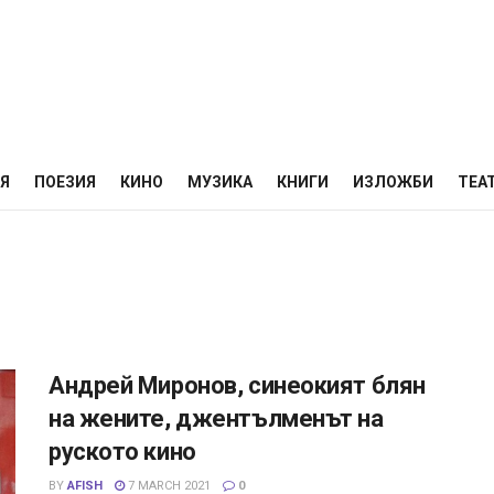
НЯ
ПОЕЗИЯ
КИНО
МУЗИКА
КНИГИ
ИЗЛОЖБИ
ТЕА
Андрей Миронов, синеокият блян
на жените, джентълменът на
руското кино
BY
AFISH
7 MARCH 2021
0