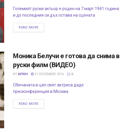
Големият руски актьор е роден на 7 март 1941 година
и до последния си дъх остава на сцената
READ MORE
Моника Белучи е готова да снима в
руски филм (ВИДЕО)
BY
AFISH
21 DECEMBER 2016
0
Обичаната в цял свят актриса даде
пресконференция в Москва
READ MORE