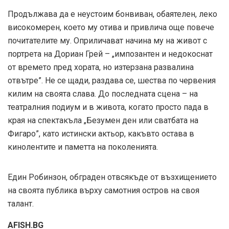
Продължава да е неустоим бонвиван, обаятелен, леко
високомерен, което му отива и привлича още повече
почитателите му. Оприличават начина му на живот с
портрета на Дориан Грей – „импозантен и недокоснат
от времето пред хората, но изтерзана развалина
отвътре”. Не се щади, раздава се, шества по червения
килим на своята слава. До последната сцена – на
театралния подиум и в живота, когато просто пада в
края на спектакъла „Безумен ден или сватбата на
Фигаро”, като истински актьор, какъвто остава в
кинолентите и паметта на поколенията.
Един Робинзон, обграден отвсякъде от възхищението
на своята публика върху самотния остров на своя
талант.
AFISH.BG