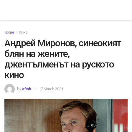
Home
Кино
Андрей Миронов, синеокият
блян на жените,
джентълменът на руското
кино
by
afish
7 March 2021