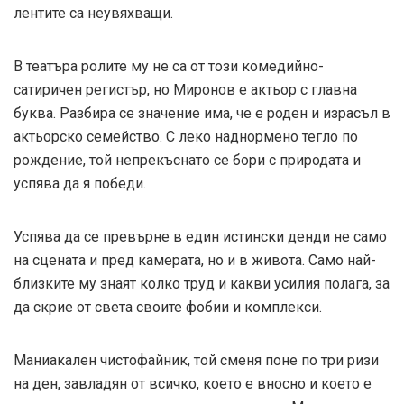
лентите са неувяхващи.
В театъра ролите му не са от този комедийно-
сатиричен регистър, но Миронов е актьор с главна
буква. Разбира се значение има, че е роден и израсъл в
актьорско семейство. С леко наднормено тегло по
рождение, той непрекъснато се бори с природата и
успява да я победи.
Успява да се превърне в един истински денди не само
на сцената и пред камерата, но и в живота. Само най-
близките му знаят колко труд и какви усилия полага, за
да скрие от света своите фобии и комплекси.
Маниакален чистофайник, той сменя поне по три ризи
на ден, завладян от всичко, което е вносно и което е