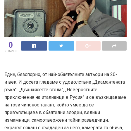
0
SHARES
Един, безспорно, от най-обаятелните актьори на 20-
и век. И досега гледаме с удоволствие „Диамантената
ръка”, „Дванайсетте стола”, „Невероятните
приключения на италианци в Русия” и се възхищаваме
на този чипонос талант, който умее да се
превъплъщава в обаятелни злодеи, велики
измамници, самоотвержени тайни разведчици,
екранът сякаш е създаден за него, камерата го обича,