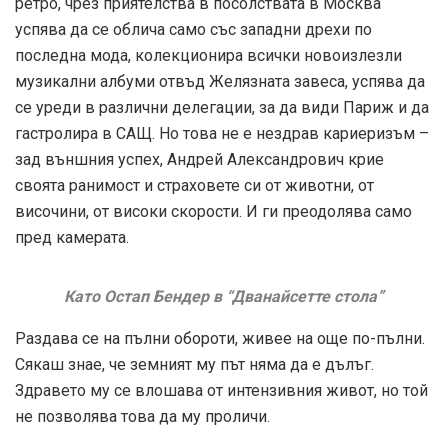
ретро, чрез приятелства в посолствата в Москва
успява да се облича само със западни дрехи по
последна мода, колекционира всички новоизлезли
музикални албуми отвъд Желязната завеса, успява да
се уреди в различни делегации, за да види Париж и да
гастролира в САЩ. Но това не е нездрав кариеризъм –
зад външния успех, Андрей Александрович крие
своята ранимост и страховете си от животни, от
височини, от високи скорости. И ги преодолява само
пред камерата.
Като Остап Бендер в “Дванайсетте стола”
Раздава се на пълни обороти, живее на още по-пълни.
Сякаш знае, че земният му път няма да е дълъг.
Здравето му се влошава от интензивния живот, но той
не позволява това да му проличи.