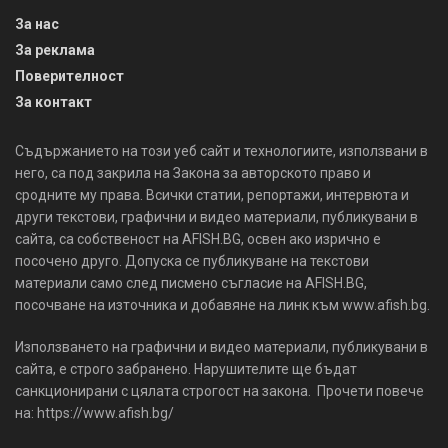
За нас
За реклама
Поверителност
За контакт
Съдържанието на този уеб сайт и технологиите, използвани в
него, са под закрила на Закона за авторското право и
сродните му права. Всички статии, репортажи, интервюта и
други текстови, графични и видео материали, публикувани в
сайта, са собственост на AFISH.BG, освен ако изрично е
посочено друго. Допуска се публикуване на текстови
материали само след писмено съгласие на AFISH.BG,
посочване на източника и добавяне на линк към www.afish.bg.
Използването на графични и видео материали, публикувани в
сайта, е строго забранено. Нарушителите ще бъдат
санкционирани с цялата строгост на закона. Прочети повече
на: https://www.afish.bg/