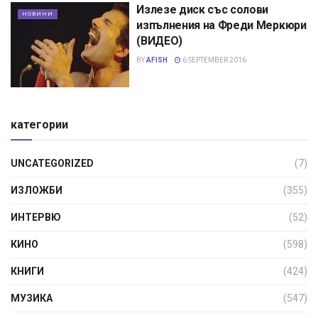
Излезе диск със солови
НОВИНИ
изпълнения на Фреди Меркюри
(ВИДЕО)
BY
AFISH
6 SEPTEMBER 2016
категории
UNCATEGORIZED
(7)
ИЗЛОЖБИ
(355)
ИНТЕРВЮ
(52)
КИНО
(598)
КНИГИ
(424)
МУЗИКА
(547)