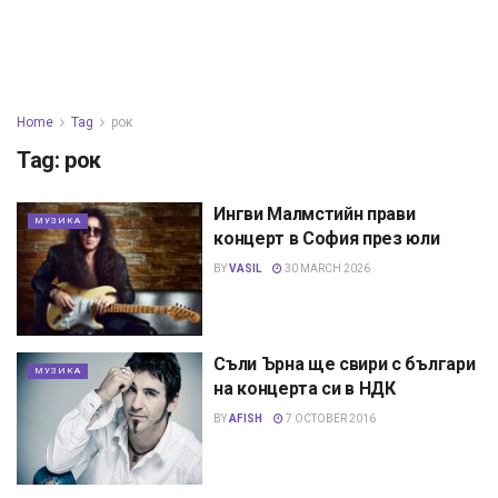
Home
Tag
рок
Tag:
рок
Ингви Малмстийн прави
МУЗИКА
концерт в София през юли
BY
VASIL
30 MARCH 2026
Съли Ърна ще свири с българи
МУЗИКА
на концерта си в НДК
BY
AFISH
7 OCTOBER 2016