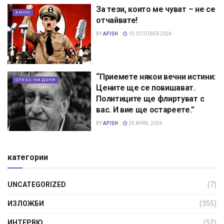
За тези, които ме чуват – не се
КИНО
отчайвате!
BY
AFISH
15 OCTOBER 2024
“Приемете някои вечни истини:
ОТКЪС НА ДЕНЯ
Цените ще се повишават.
Политиците ще флиртуват с
вас. И вие ще остареете.”
BY
AFISH
29 APRIL 2024
категории
UNCATEGORIZED
(7)
ИЗЛОЖБИ
(355)
ИНТЕРВЮ
(52)