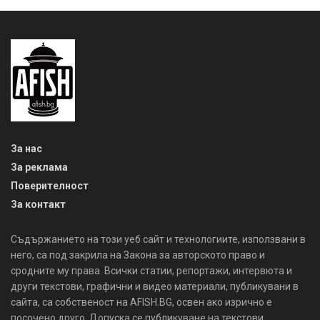
За нас
За реклама
Поверителност
За контакт
Съдържанието на този уеб сайт и технологиите, използвани в
него, са под закрила на Закона за авторското право и
сродните му права. Всички статии, репортажи, интервюта и
други текстови, графични и видео материали, публикувани в
сайта, са собственост на AFISH.BG, освен ако изрично е
посочено друго. Допуска се публикуване на текстови