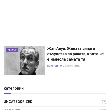
Жан Ануи: Жената винаги
ТЕАТЪР
съчувства за раната, която не
е нанесла самата тя
BY
AFISH
23 JUNE 2016
категории
UNCATEGORIZED
(7)