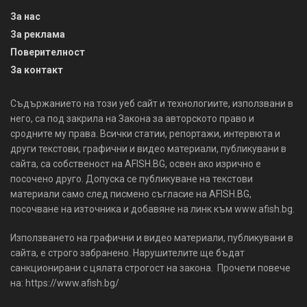
За нас
За реклама
Поверителност
За контакт
Съдържанието на този уеб сайт и технологиите, използвани в
него, са под закрила на Закона за авторското право и
сродните му права. Всички статии, репортажи, интервюта и
други текстови, графични и видео материали, публикувани в
сайта, са собственост на AFISH.BG, освен ако изрично е
посочено друго. Допуска се публикуване на текстови
материали само след писмено съгласие на AFISH.BG,
посочване на източника и добавяне на линк към www.afish.bg.
Използването на графични и видео материали, публикувани в
сайта, е строго забранено. Нарушителите ще бъдат
санкционирани с цялата строгост на закона. Прочети повече
на: https://www.afish.bg/