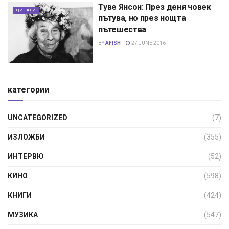
Туве Янсон: През деня човек
ЦИТАТИ
пътува, но през нощта
пътешества
BY
AFISH
27 JUNE 2016
категории
UNCATEGORIZED
(7)
ИЗЛОЖБИ
(355)
ИНТЕРВЮ
(52)
КИНО
(598)
КНИГИ
(424)
МУЗИКА
(547)