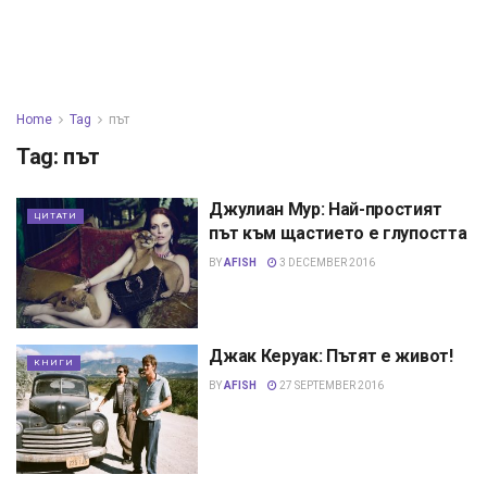
Home
Tag
път
Tag:
път
Джулиан Мур: Най-простият
ЦИТАТИ
път към щастието е глупостта
BY
AFISH
3 DECEMBER 2016
Джак Керуак: Пътят е живот!
КНИГИ
BY
AFISH
27 SEPTEMBER 2016