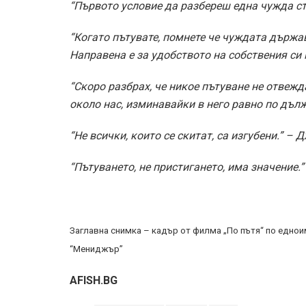
“Първото условие да разбереш една чужда с
“Когато пътувате, помнете че чуждата държав
Направена е за удобството на собствения си
“Скоро разбрах, че никое пътуване не отвежд
около нас, изминавайки в него равно по дъл
“Не всички, които се скитат, са изгубени.” – Д
“Пътуването, не пристигането, има значение.” 
Заглавна снимка – кадър от филма „По пътя“ по едноим
“Мениджър”
AFISH.BG