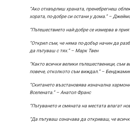
“Ако отхвърлиш храната, пренебрегнеш облек
хората, по-добре си остани у дома.” – Джей
“Пътешествието най-добре се измерва в прият
“Открил съм, че няма по-добър начин да раз
да пътуваш с тях.” – Марк Твен
“Както всички велики пътешественици, съм в
повече, отколкото съм виждал.” – Бенджами
“Скитането възстановява изначална хармони
Вселената.” – Анатол Франс
“Пътуването и смяната на местата влагат нов
“Да пътуваш означава да откриваш, че всичк