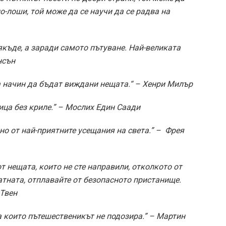
о-лоши, той може да се научи да се радва на
някъде, а заради самото пътуване. Най-великата
нсън
 а начин да бъдат виждани нещата.“ – Хенри Милър
ица без криле.” – Мослих Един Саади
но от най-приятните усещания на света.” – Фрея
т нещата, които не сте направили, отколкото от
латната, отплавайте от безопасното пристанище.
 Твен
а които пътешественикът не подозира.” – Мартин