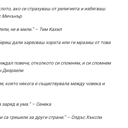
лото, ако се страхуваш от религията и избягваш
мс Мичънър
ели, не в мили.” – Тим Кахил
береш дали харесваш хората или ги мразиш от това
иждал повече, отколкото си спомням, и си спомнем
н Дизраели
я, която някога е съществувала между човека и
 заряд в ума.” – Сенека
и са грешили за други страни.” – Олдъс Хъксли