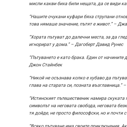
мисли какви биха били нещата, да се види к
“Нашите очукани куфари бяха струпани отнов
това нямаше значение, пътят е живот.” – Дж
“Хората пътуват до далечни места, за да гле
игнорират у дома.” – Дагоберт Давид Рунес
“Пътуването е като брака. Един от начините 
Джон Стайнбек
“Никой не осъзнава колко е хубаво да пътува
глава на старата си, позната възглавница.” 
“Истинският пътешественик намира скуката п
символът на неговата свобода, неговата безк
тя дойде, не просто философски, но и почти 
“Всяко пътуване има своите приключения. Ак