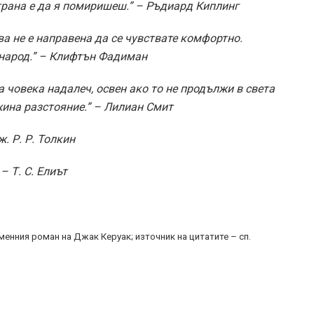
трана е да я помиришеш.” – Ръдиард Киплинг
а не е направена да се чувствате комфортно.
 народ.” – Клифтън Фадиман
а човека надалеч, освен ако то не продължи в света
жина разстояние.” – Лилиан Смит
ж. Р. Р. Толкин
– Т. С. Елиът
енния роман на Джак Керуак; източник на цитатите – сп.