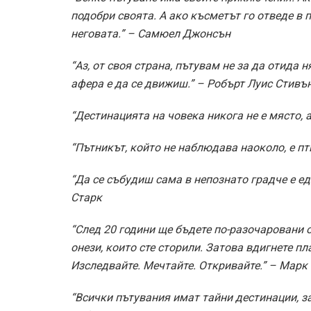
подобри своята. А ако късметът го отведе в п
неговата.” – Самюел Джонсън
“Аз, от своя страна, пътувам не за да отида 
афера е да се движиш.” – Робърт Луис Стивъ
“Дестинацията на човека никога не е място,
“Пътникът, който не наблюдава наоколо, е пт
“Да се събудиш сама в непознато градче е ед
Старк
“След 20 години ще бъдете по-разочаровани о
онези, които сте сторили. Затова вдигнете п
Изследвайте. Мечтайте. Откривайте.” – Марк
“Всички пътувания имат тайни дестинации, з