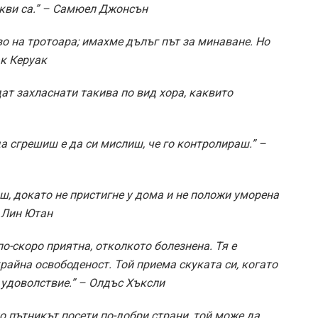
акви са.” – Самюел Джонсън
о на тротоара; имахме дълъг път за минаване. Но
ак Керуак
дат захласнати такива по вид хора, каквито
да сгрешиш е да си мислиш, че го контролираш.” –
ш, докато не пристигне у дома и не положи уморена
– Лин Ютан
о-скоро приятна, отколкото болезнена. Тя е
райна освободеност. Той приема скуката си, когато
с удоволствие.” – Олдъс Хъксли
о пътникът посети по-добри страни, той може да