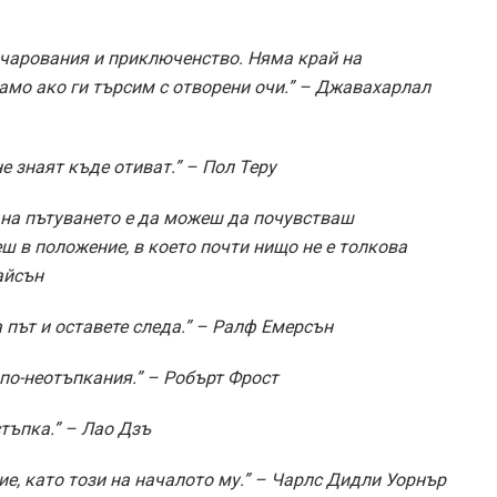
 очарования и приключенство. Няма край на
амо ако ги търсим с отворени очи.” – Джавахарлал
не знаят къде отиват.” – Пол Теру
 на пътуването е да можеш да почувстваш
ш в положение, в което почти нищо не е толкова
айсън
а път и оставете следа.” – Ралф Емерсън
 по-неотъпкания.” – Робърт Фрост
тъпка.” – Лао Дзъ
е, като този на началото му.” – Чарлс Дидли Уорнър