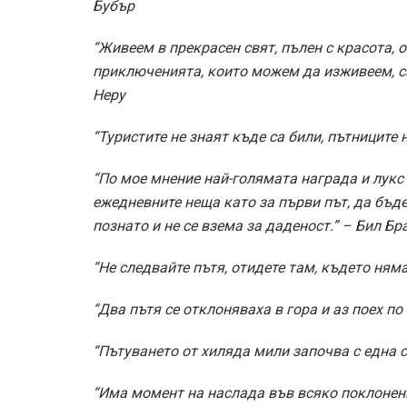
Бубър
“Живеем в прекрасен свят, пълен с красота,
приключенията, които можем да изживеем, с
Неру
“Туристите не знаят къде са били, пътниците 
“По мое мнение най-голямата награда и лукс
ежедневните неща като за първи път, да бъде
познато и не се взема за даденост.” – Бил Бр
“Не следвайте пътя, отидете там, където ням
“Два пътя се отклоняваха в гора и аз поех по
“Пътуването от хиляда мили започва с една с
“Има момент на наслада във всяко поклонени