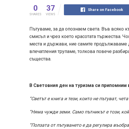
0
37
Share on Facebook
SHARES
VIEWS
Пътуваме, за да опознаем света. Във всяко къ
смисъл и чрез което красотата тържества. Чо
места и държави, ние самите продължаваме д
впечатления трупаме, толкова повече разбир
същества.
В Световния ден на туризма си припомним 
“Светът е книга и тези, които не пътуват, че
“Няма чужди земи. Само пътникът е този, кой
“Ползата от пътуването е да регулира въобра