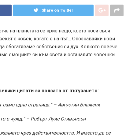
Share on Twitter
тче на планетата се крие нещо, което носи своя
векът е човек, когато е на път… Опознавайки нови
а обогатяваме собствения си дух. Колкото повече
аме емоциите си към света и останалите човешки
велики цитати за ползата от пътуването:
тат само една страница.” – Августин Блажени
то е чужд.” – Робърт Луис Стивънсън
жението чрез действителността. И вместо да се