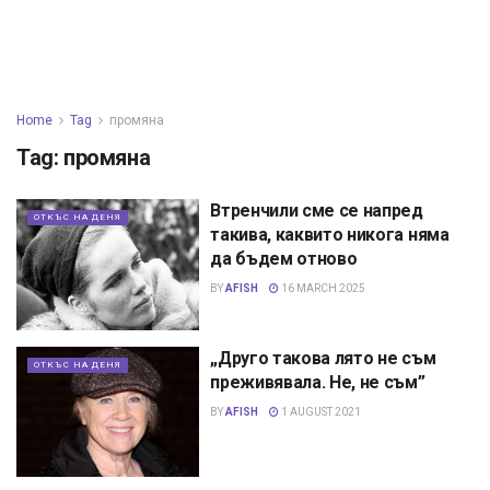
Home
Tag
промяна
Tag:
промяна
Втренчили сме се напред
ОТКЪС НА ДЕНЯ
такива, каквито никога няма
да бъдем отново
BY
AFISH
16 MARCH 2025
„Друго такова лято не съм
ОТКЪС НА ДЕНЯ
преживявала. Не, не съм”
BY
AFISH
1 AUGUST 2021