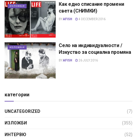
Как едно списание промени
ИЗЛОЖБИ
света (СНИМКИ)
BY
AFISH
4 DECEMBER 2016
Село на индивидуалности /
ИЗЛОЖБИ
Изкуство за социална промяна
BY
AFISH
26 JULY 2016
категории
UNCATEGORIZED
(7)
ИЗЛОЖБИ
(355)
ИНТЕРВЮ
(52)