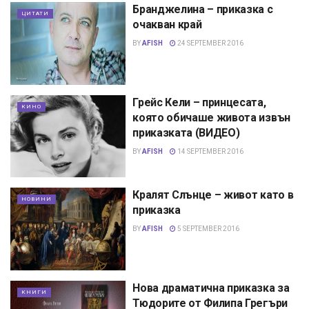
Бранджелина – приказка с
ЦИТАТИ
очакван край
BY
AFISH
24 SEPTEMBER 2016
Грейс Кели – принцесата,
КИНО
която обичаше живота извън
приказката (ВИДЕО)
BY
AFISH
14 SEPTEMBER 2016
Кралят Слънце – живот като в
НОВИНИ
приказка
BY
AFISH
5 SEPTEMBER 2016
Нова драматична приказка за
КНИГИ
Тюдорите от Филипа Грегъри