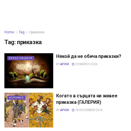
Home
Tag
приказка
Tag:
приказка
Някой да не обича приказки?
ОТКЪС НА ДЕНЯ
BY
AFISH
20 MARCH 2024
Когато в сърцата ни живее
ИЗЛОЖБИ
приказка (ГАЛЕРИЯ)
BY
AFISH
18 DECEMBER 2016