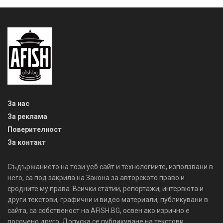
За нас
За реклама
Поверителност
За контакт
Съдържанието на този уеб сайт и технологиите, използвани в
него, са под закрила на Закона за авторското право и
сродните му права. Всички статии, репортажи, интервюта и
други текстови, графични и видео материали, публикувани в
сайта, са собственост на AFISH.BG, освен ако изрично е
посочено друго. Допуска се публикуване на текстови