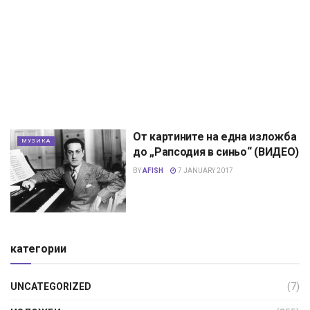
От картините на една изложба
МУЗИКА
до „Рапсодия в синьо“ (ВИДЕО)
BY
AFISH
7 JANUARY 2017
категории
UNCATEGORIZED
(7)