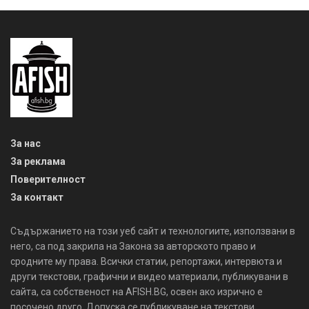
За нас
За реклама
Поверителност
За контакт
Съдържанието на този уеб сайт и технологиите, използвани в
него, са под закрила на Закона за авторското право и
сродните му права. Всички статии, репортажи, интервюта и
други текстови, графични и видео материали, публикувани в
сайта, са собственост на AFISH.BG, освен ако изрично е
посочено друго. Допуска се публикуване на текстови