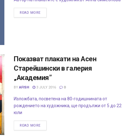
READ MORE
Показват плакати на Асен
Старейшински в галерия
„Академия”
BY
AFISH
3 JULY 2016
0
Изложбата, посветена на 80-годишнината от
рождението на художника, ще продължи от 5 до 22
юли
READ MORE