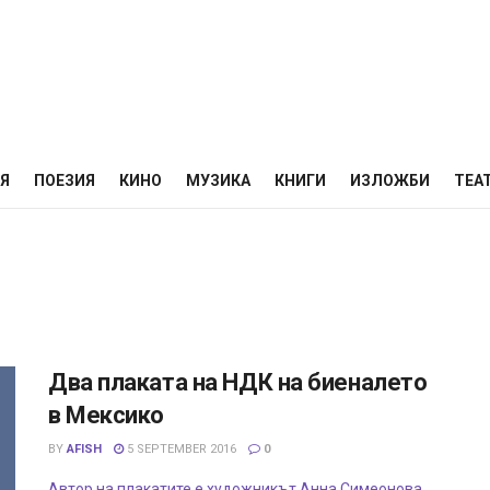
НЯ
ПОЕЗИЯ
КИНО
МУЗИКА
КНИГИ
ИЗЛОЖБИ
ТЕА
Два плаката на НДК на биеналето
в Мексико
BY
AFISH
5 SEPTEMBER 2016
0
Автор на плакатите е художникът Анна Симеонова