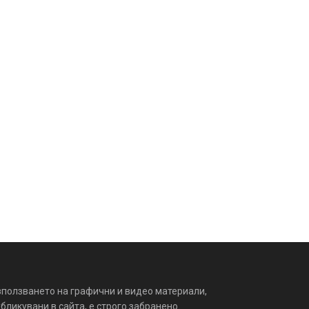
зползването на графични и видео материали,
бликувани в сайта, е строго забранено.