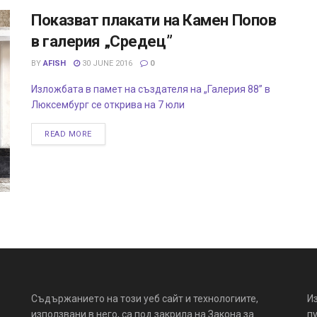
Показват плакати на Камен Попов
в галерия „Средец”
BY
AFISH
30 JUNE 2016
0
Изложбата в памет на създателя на „Галерия 88” в
Люксембург се открива на 7 юли
READ MORE
Съдържанието на този уеб сайт и технологиите,
И
използвани в него, са под закрила на Закона за
пу