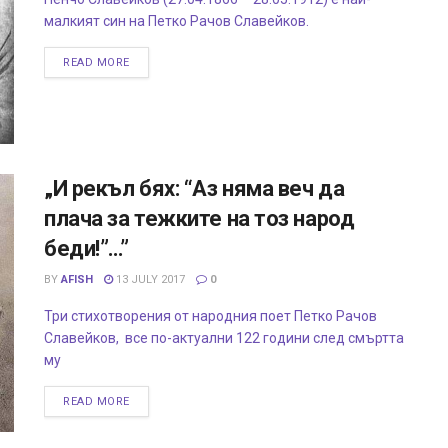
малкият син на Петко Рачов Славейков.
READ MORE
„И рекъл бях: “Аз няма веч да
плача за тежките на тоз народ
беди!”…”
BY
AFISH
13 JULY 2017
0
Три стихотворения от народния поет Петко Рачов
Славейков, все по-актуални 122 години след смъртта
му
READ MORE