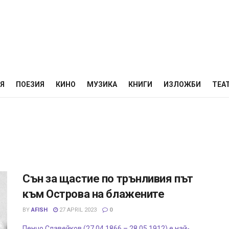
НЯ
ПОЕЗИЯ
КИНО
МУЗИКА
КНИГИ
ИЗЛОЖБИ
ТЕА
Сън за щастие по трънливия път
към Острова на блажените
BY
AFISH
27 APRIL 2023
0
Пенчо Славейков (27.04.1866 – 28.05.1912) е най-