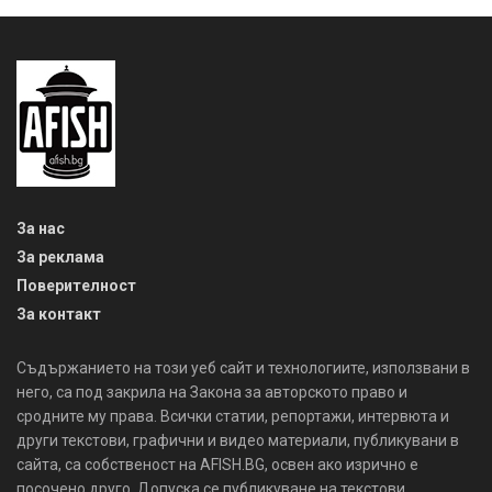
За нас
За реклама
Поверителност
За контакт
Съдържанието на този уеб сайт и технологиите, използвани в
него, са под закрила на Закона за авторското право и
сродните му права. Всички статии, репортажи, интервюта и
други текстови, графични и видео материали, публикувани в
сайта, са собственост на AFISH.BG, освен ако изрично е
посочено друго. Допуска се публикуване на текстови