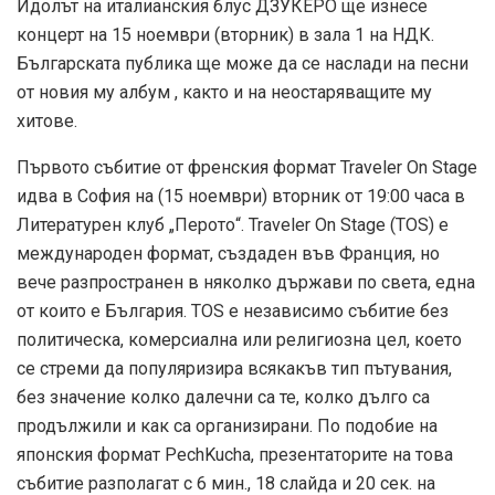
Идолът на италианския блус ДЗУКЕРО ще изнесе
концерт на 15 ноември (вторник) в зала 1 на НДК.
Българската публика ще може да се наслади на песни
от новия му албум , както и на неостаряващите му
хитове.
Първото събитие от френския формат Traveler On Stage
идва в София на (15 ноември) вторник от 19:00 часа в
Литературен клуб „Перото“. Traveler On Stage (TOS) e
международен формат, създаден във Франция, но
вече разпространен в няколко държави по света, една
от които е България. TOS е независимо събитие без
политическа, комерсиална или религиозна цел, което
се стреми да популяризира всякакъв тип пътувания,
без значение колко далечни са те, колко дълго са
продължили и как са организирани. По подобие на
японския формат PechKucha, презентаторите на това
събитие разполагат с 6 мин., 18 слайда и 20 сек. на