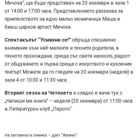
Мечока”, ще бъде представен на 20 ноември в зала 1
от 14:00 и 17:00 часа. Представлението разказва за
приятелството на едно малко момиченце Маша и
бивш цирков артист Мечока.
Спектакълът “Усмихни се!”
обръща специално
внимание към най-малките и техните родители, в
тяхното прохождане, среща със света наоколо, радост
от общуването и първа среща с изкуството и кукления
театър! Можете да го гледате на 20 ноември (неделя) в
зала 4 от 10:00 и 11:30 часа.
Вторият сезон на Четенето
е сладко е вече тук с
„Напиши ми книга“ – неделя (20 ноември) от 11:00 часа
в Литературен клуб „Перото“.
На заглавната снимка – дует “Авеню”