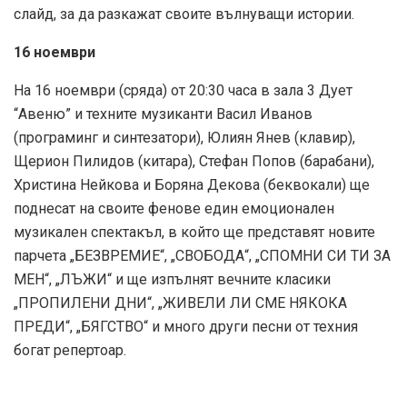
слайд, за да разкажат своите вълнуващи истории.
16 ноември
На 16 ноември (сряда) от 20:30 часа в зала 3 Дует
“Авеню” и техните музиканти Васил Иванов
(програминг и синтезатори), Юлиян Янев (клавир),
Щерион Пилидов (китара), Стефан Попов (барабани),
Христина Нейкова и Боряна Декова (беквокали) ще
поднесат на своите фенове един емоционален
музикален спектакъл, в който ще представят новите
парчета „БЕЗВРЕМИЕ“, „СВОБОДА“, „СПОМНИ СИ ТИ ЗА
МЕН“, „ЛЪЖИ“ и ще изпълнят вечните класики
„ПРОПИЛЕНИ ДНИ“, „ЖИВЕЛИ ЛИ СМЕ НЯКОКА
ПРЕДИ“, „БЯГСТВО“ и много други песни от техния
богат репертоар.