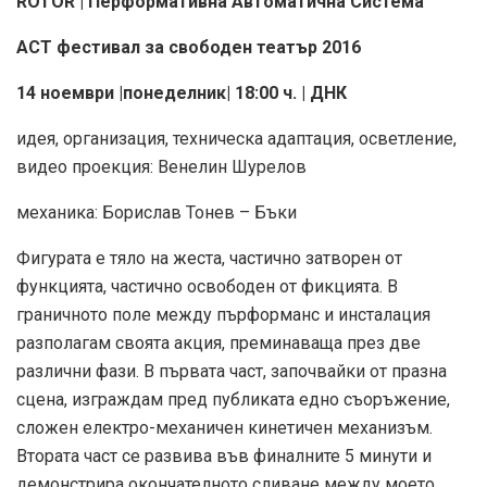
RОТОR | Перформативна Автоматична Система
АСТ фестивал за свободен театър 2016
14 ноември |понеделник| 18:00 ч. | ДНК
идея, организация, техническа адаптация, осветление,
видео проекция: Венелин Шурелов
механика: Борислав Тонев – Бъки
Фигурата е тяло на жеста, частично затворен от
функцията, частично освободен от фикцията. В
граничното поле между пърформанс и инсталация
разполагам своята акция, преминаваща през две
различни фази. В първата част, започвайки от празна
сцена, изграждам пред публиката едно съоръжение,
сложен електро-механичен кинетичен механизъм.
Втората част се развива във финалните 5 минути и
демонстрира окончателното сливане между моето