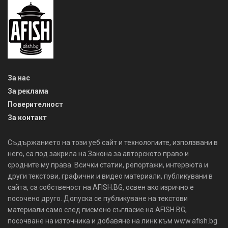
За нас
За реклама
Поверителност
За контакт
Съдържанието на този уеб сайт и технологиите, използвани в
него, са под закрила на Закона за авторското право и
сродните му права. Всички статии, репортажи, интервюта и
други текстови, графични и видео материали, публикувани в
сайта, са собственост на AFISH.BG, освен ако изрично е
посочено друго. Допуска се публикуване на текстови
материали само след писмено съгласие на AFISH.BG,
посочване на източника и добавяне на линк към www.afish.bg.