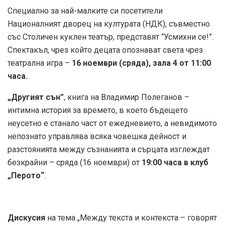
Специално за най-малките си посетители
Националният дворец на културата (НДК), съвместно
със Столичен куклен театър, представят “Усмихни се!”.
Спектакъл, чрез който децата опознават света чрез
театрална игра –
16 ноември (сряда), зала 4 от 11:00
часа.
„Другият сън”
, книга на Владимир Полеганов –
интимна история за времето, в което бъдещето
неусетно е станало част от ежедневието, а невидимото
непознато управлява всяка човешка дейност и
разстоянията между съзнанията и сърцата изглеждат
безкрайни – сряда (16 ноември) от
19:00 часа в клуб
„Перото“
.
Дискусия
на тема „Между текста и контекста – говорят