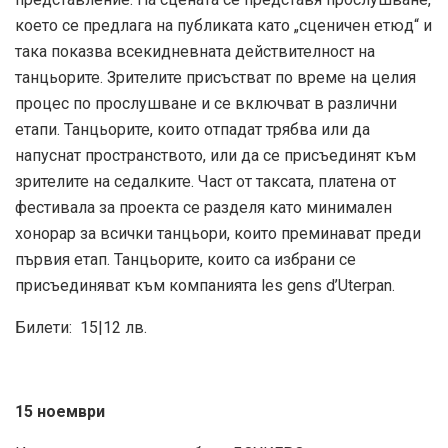
което се предлага на публиката като „сценичен етюд“ и
така показва всекидневната действителност на
танцьорите. Зрителите присъстват по време на целия
процес по прослушване и се включват в различни
етапи. Танцьорите, които отпадат трябва или да
напуснат пространството, или да се присъединят към
зрителите на седалките. Част от таксата, платена от
фестивала за проекта се разделя като минимален
хонорар за всички танцьори, които преминават преди
първия етап. Танцьорите, които са избрани се
присъединяват към компанията les gens d’Uterpan.
Билети: 15|12 лв.
15 ноември