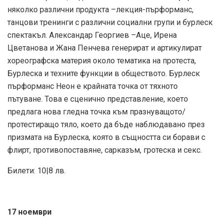
няколко различни продукта –лекция-пърформанс,
танцови тренинги с различни социални групи и бурлеск
спектакъл. Александар Георгиев –Аце, Ирена
Цветанова и Жана Пенчева генерират и артикулират
хореографска материя около тематика на протеста,
Бурлеска и техните функции в обществото. Бурлеск
пърформанс Неон е крайната точка от тяхното
пътуване. Това е сценично представление, което
предлага нова гледна точка към празнуващото/
протестиращо тяло, което да бъде наблюдавано през
призмата на Бурлеска, която в същността си борави с
флирт, противопоставяне, сарказъм, гротеска и секс.
Билети: 10|8 лв.
17 ноември