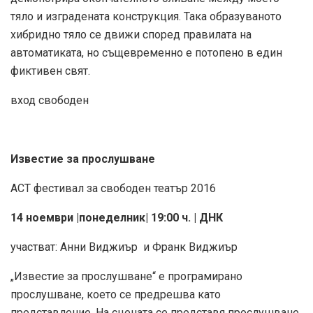
тяло и изградената конструкция. Така образуваното
хибридно тяло се движи според правилата на
автоматиката, но същевременно е потопено в един
фиктивен свят.
вход свободен
Известие за прослушване
АСТ фестивал за свободен театър 2016
14 ноември |понеделник| 19:00 ч. | ДНК
участват: Анни Виджиър и Франк Виджиър
„Известие за прослушване“ е програмирано
прослушване, което се предрешва като
представление. На сцената се представя прослушване,