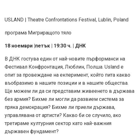
USLAND | Theatre Confrontations Festival, Lublin, Poland
програма Мигриращото тяло
18 ноември |петък | 19:30 ч. | ДНК
В ДНК гостува един от най-новите пърформанси на
Фестивал Конфронтация, Люблин, Полша. Usland е
опит за провеждане на екперимент, който пита какво
въобразимо в нашите позиции и в нашите общества.
Ще можем ли да си представим живеенето в държава
без армия? Бихме ли могли да развием система за
пряка демокрация? Бихме ли приели държава,
управлявана от артисти? Какво би се случило, ако
третираме културния сектор като най-важния
държавен фундамент?