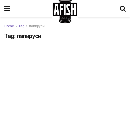
Home
Tag
папируси
Tag:
папируси