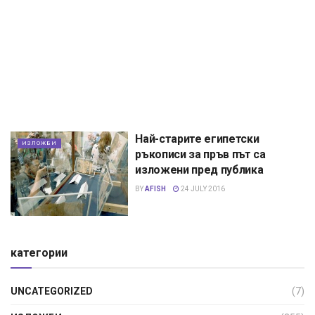
Най-старите египетски
ИЗЛОЖБИ
ръкописи за пръв път са
изложени пред публика
BY
AFISH
24 JULY 2016
категории
UNCATEGORIZED
(7)