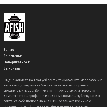
За нас
За реклама
Поверителност
За контакт
Съдържанието на този уеб сайт и технологиите, използвани в
него, са под закрила на Закона за авторското право и
сродните му права. Всички статии, репортажи, интервюта и
други текстови, графични и видео материали, публикувани в
сайта, са собственост на AFISH.BG, освен ако изрично е
посочено друго. Допуска се публикуване на текстови