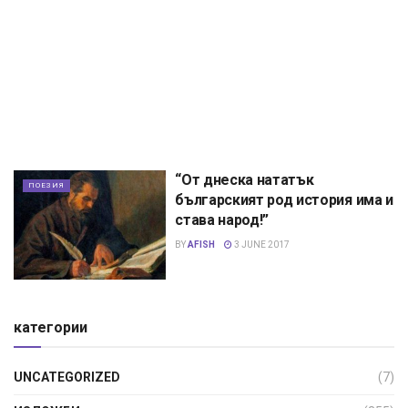
“От днеска нататък
ПОЕЗИЯ
българският род история има и
става народ!”
BY
AFISH
3 JUNE 2017
категории
UNCATEGORIZED
(7)