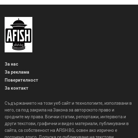
За нас
За реклама
Поверителност
За контакт
Съдържанието на този уеб сайт и технологиите, използвани в
него, са под закрила на Закона за авторското право и
сродните му права. Всички статии, репортажи, интервюта и
други текстови, графични и видео материали, публикувани в
сайта, са собственост на AFISH.BG, освен ако изрично е
посочено друго. Допуска се публикуване на текстови