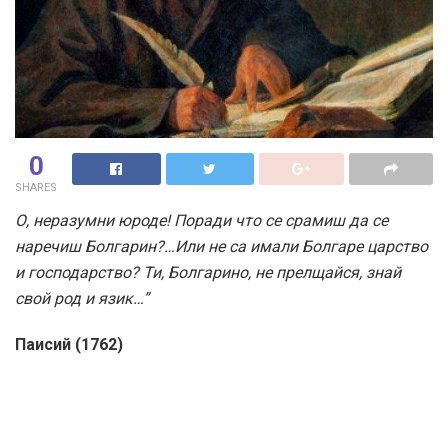
0
SHARES
О, неразумни юроде! Поради что се срамиш да се
наречиш Болгарин?…Или не са имали Болгаре царство
и господарство? Ти, Болгарино, не прелщайся, знай
свой род и язик…”
Паисий (1762)