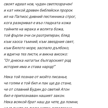
своят идеал нов, чуден светлозрачен!
и кат някой древен библейски пророк
ил на Патмос дивний пестинника строг,
кога разкривал е въз гладката кожа
тайните на мрака и волята божа,
той фърли очи си разтреперан, бляд
към хаоса тъмний, към звездния свят,
към Бялото море, заспало дълбоко,
и вдигна тез листи, и викна високо:
“От днеска нататък българският род
история има и става народ!”
Нека той познае от мойто писанье,
че голям е той бил и пак ще да стане,
че от славний Будин до светий Атон
бил е припознаван нашият закон.
Нека всякой брат наш да чете, да помни,