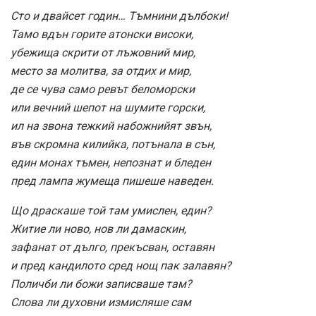
Сто и двайсет годин… Тъмнини дълбоки!
Тамо вдън горите атонски високи,
убежища скрити от лъжовний мир,
место за молитва, за отдих и мир,
де се чува само ревът беломорски
или вечний шепот на шумите горски,
ил на звона тежкий набожнийят звън,
във скромна килийка, потънала в сън,
един монах тъмен, непознат и бледен
пред лампа жумеща пишеше наведен.
Що драскаше той там умислен, един?
Житие ли ново, нов ли дамаскин,
зафанат от дълго, прекъсван, оставян
и пред кандилото сред нощ пак залавян?
Поличби ли божи записваше там?
Слова ли духовни измисляше сам