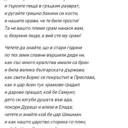
и търсите пища в гръцкия разврат,
и ругайте грешно бакини си кости,
и нашите нрави, че те били прости!
Та не вашто племе срам нанася вам,
о, безумни люде, а вий сте му срам!
Четете да знайте, що в стари години
по тез земи славни вършили деди ни,
как със много кралства имали са бран
и била велика българската държава;
как свети Борис се покръстил в Преслава,
как е цар Асен тук храмове градил
и дарове пращал; кой бе Самуил,
дето си изгуби душата във ада,
покори Дурацо и влезе в Елада;
четете и знайте кой бе цар Шишман
и как нашто царство сториха го плян;