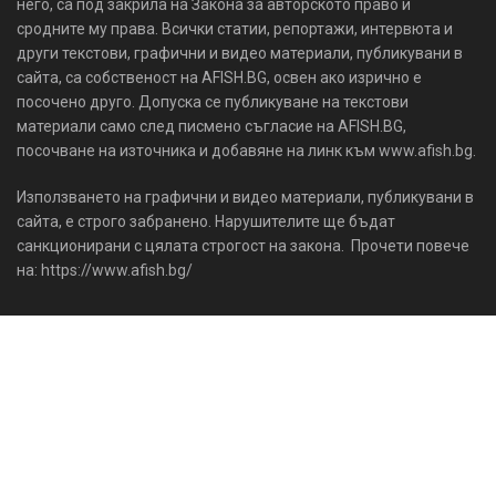
него, са под закрила на Закона за авторското право и
сродните му права. Всички статии, репортажи, интервюта и
други текстови, графични и видео материали, публикувани в
сайта, са собственост на AFISH.BG, освен ако изрично е
посочено друго. Допуска се публикуване на текстови
материали само след писмено съгласие на AFISH.BG,
посочване на източника и добавяне на линк към www.afish.bg.
Използването на графични и видео материали, публикувани в
сайта, е строго забранено. Нарушителите ще бъдат
санкционирани с цялата строгост на закона. Прочети повече
на: https://www.afish.bg/