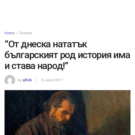
Home
Поезия
“От днеска нататък
българският род история има
и става народ!”
by
afish
3 June 2017