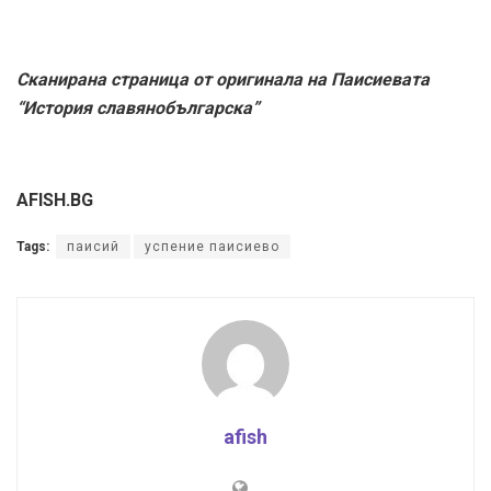
Сканирана страница от оригинала на Паисиевата
“История славянобългарска”
AFISH.BG
Tags:
паисий
успение паисиево
afish