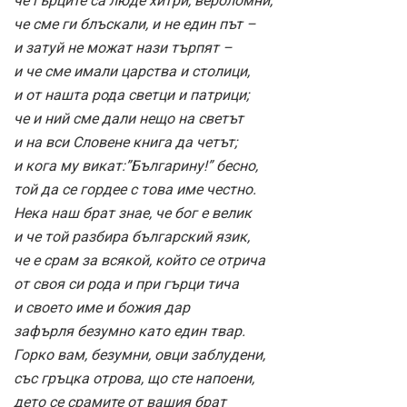
че гърците са люде хитри, вероломни,
че сме ги блъскали, и не един път –
и затуй не можат нази търпят –
и че сме имали царства и столици,
и от нашта рода светци и патрици;
че и ний сме дали нещо на светът
и на вси Словене книга да четът;
и кога му викат:”Българину!” бесно,
той да се гордее с това име честно.
Нека наш брат знае, че бог е велик
и че той разбира българский язик,
че е срам за всякой, който се отрича
от своя си рода и при гърци тича
и своето име и божия дар
зафърля безумно като един твар.
Горко вам, безумни, овци заблудени,
със гръцка отрова, що сте напоени,
дето се срамите от вашия брат