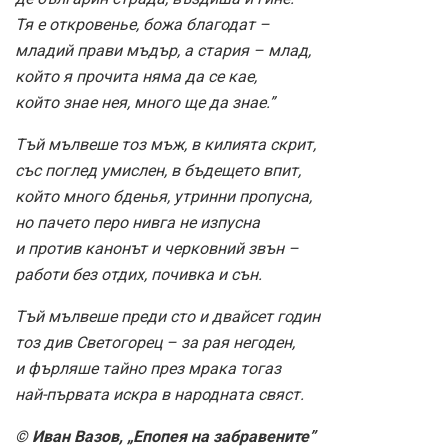
Тя е откровенье, божа благодат –
младий прави мъдър, а стария – млад,
който я прочита няма да се кае,
който знае нея, много ще да знае.”
Тъй мълвеше тоз мъж, в килията скрит,
със поглед умислен, в бъдещето впит,
който много бденья, утринни пропусна,
но пачето перо нивга не изпусна
и против канонът и черковний звън –
работи без отдих, почивка и сън.
Тъй мълвеше преди сто и двайсет годин
тоз див Светогорец – за рая негоден,
и фърляше тайно през мрака тогаз
най-първата искра в народната свяст.
© Иван Вазов, „Епопея на забравените”