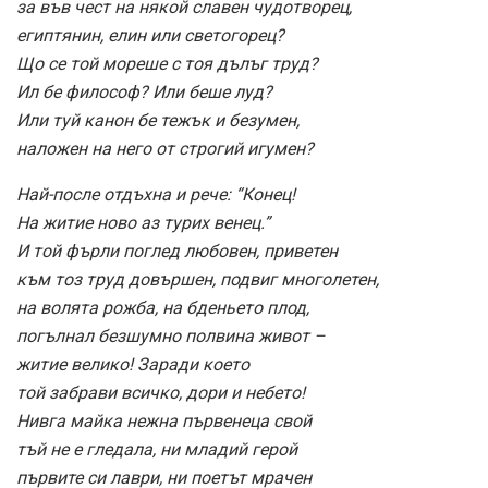
за във чест на някой славен чудотворец,
египтянин, елин или светогорец?
Що се той мореше с тоя дълъг труд?
Ил бе философ? Или беше луд?
Или туй канон бе тежък и безумен,
наложен на него от строгий игумен?
Най-после отдъхна и рече: “Конец!
На житие ново аз турих венец.”
И той фърли поглед любовен, приветен
към тоз труд довършен, подвиг многолетен,
на волята рожба, на бденьето плод,
погълнал безшумно полвина живот –
житие велико! Заради което
той забрави всичко, дори и небето!
Нивга майка нежна първенеца свой
тъй не е гледала, ни младий герой
първите си лаври, ни поетът мрачен