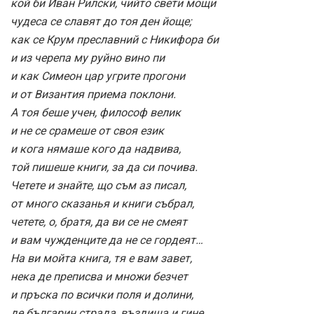
кой би Иван Рилски, чийто свети мощи
чудеса се славят до тоя ден йоще;
как се Крум преславний с Никифора би
и из черепа му руйно вино пи
и как Симеон цар угрите прогони
и от Византия приема поклони.
А тоя беше учен, философ велик
и не се срамеше от своя език
и кога нямаше кого да надвива,
той пишеше книги, за да си почива.
Четете и знайте, що съм аз писал,
от много сказанья и книги събрал,
четете, о, братя, да ви се не смеят
и вам чужденците да не се гордеят…
На ви мойта книга, тя е вам завет,
нека де преписва и множи безчет
и пръска по всички поля и долини,
де българин страда, въздиша и гине.