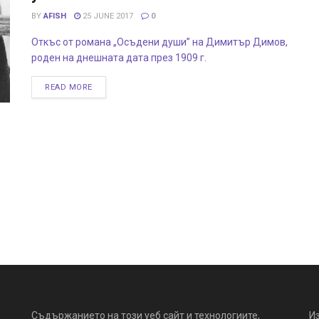
BY
AFISH
25 JUNE 2017
0
Откъс от романа „Осъдени души” на Димитър Димов,
роден на днешната дата през 1909 г.
READ MORE
Съдържанието на този уеб сайт и технологиите,
И