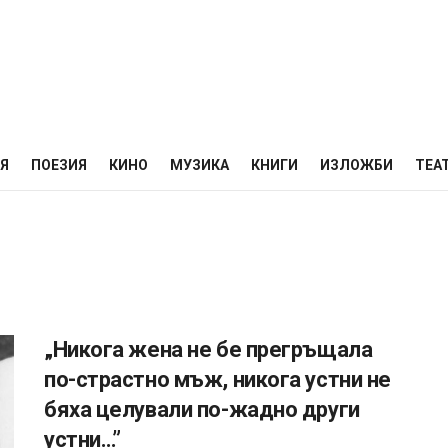
НЯ
ПОЕЗИЯ
КИНО
МУЗИКА
КНИГИ
ИЗЛОЖБИ
ТЕА
„Никога жена не бе прегръщала
по-страстно мъж, никога устни не
бяха целували по-жадно други
устни…”