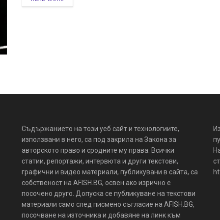
Съдържанието на този уеб сайт и технологиите,
И
използвани в него, са под закрила на Закона за
пу
авторското право и сродните му права. Всички
Н
статии, репортажи, интервюта и други текстови,
ст
графични и видео материали, публикувани в сайта, са
ht
собственост на AFISH.BG, освен ако изрично е
посочено друго. Допуска се публикуване на текстови
материали само след писмено съгласие на AFISH.BG,
посочване на източника и добавяне на линк към