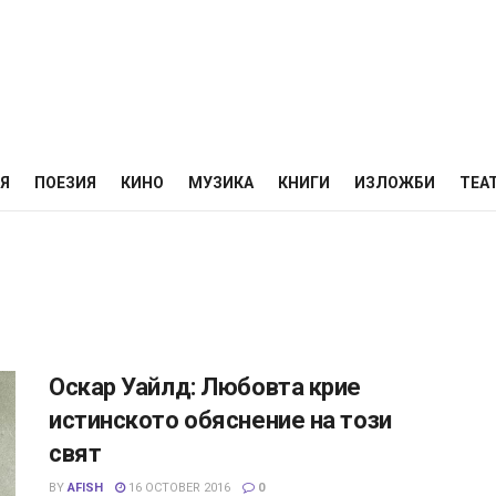
НЯ
ПОЕЗИЯ
КИНО
МУЗИКА
КНИГИ
ИЗЛОЖБИ
ТЕА
Оскар Уайлд: Любовта крие
истинското обяснение на този
свят
BY
AFISH
16 OCTOBER 2016
0