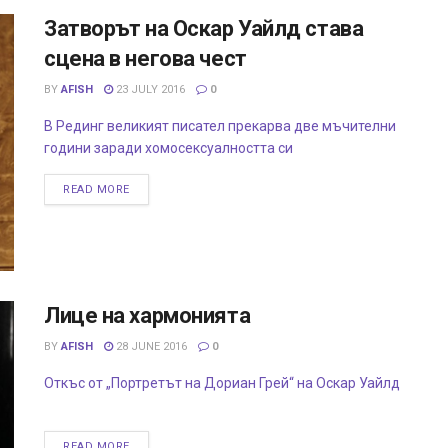
Затворът на Оскар Уайлд става
сцена в негова чест
BY
AFISH
23 JULY 2016
0
В Рединг великият писател прекарва две мъчителни
години заради хомосексуалността си
READ MORE
Лице на хармонията
BY
AFISH
28 JUNE 2016
0
Откъс от „Портретът на Дориан Грей“ на Оскар Уайлд
READ MORE