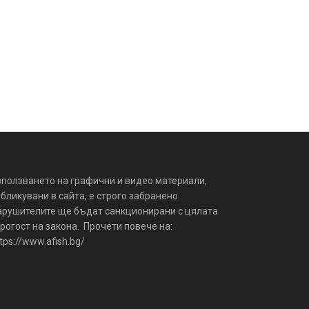
зползването на графични и видео материали,
бликувани в сайта, е строго забранено.
арушителите ще бъдат санкционирани с цялата
рогост на закона. Прочети повече на:
tps://www.afish.bg/