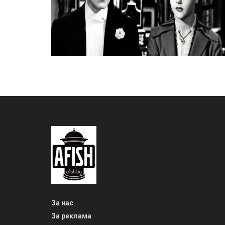
За нас
За реклама