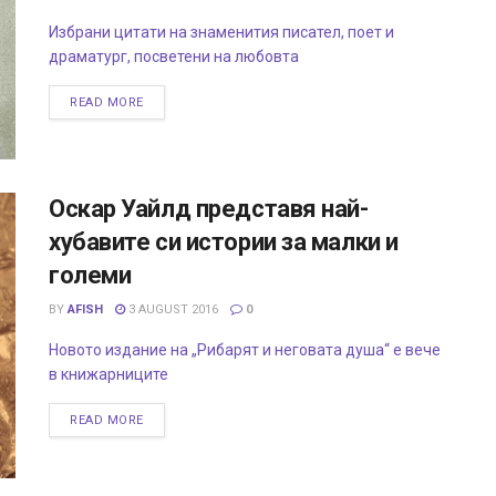
Избрани цитати на знаменития писател, поет и
драматург, посветени на любовта
READ MORE
Оскар Уайлд представя най-
хубавите си истории за малки и
големи
BY
AFISH
3 AUGUST 2016
0
Новото издание на „Рибарят и неговата душа“ е вече
в книжарниците
READ MORE