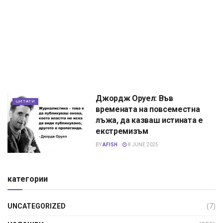
Джордж Оруел: Във
ЦИТАТИ
времената на повсеместна
лъжа, да казваш истината е
екстремизъм
BY
AFISH
8 JUNE 2025
категории
UNCATEGORIZED
(7)