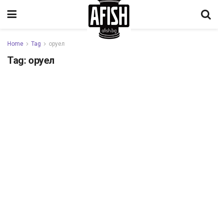
Home
Tag
оруел
Tag:
оруел