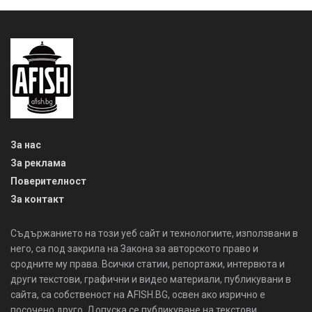
За нас
За реклама
Поверителност
За контакт
Съдържанието на този уеб сайт и технологиите, използвани в
него, са под закрила на Закона за авторското право и
сродните му права. Всички статии, репортажи, интервюта и
други текстови, графични и видео материали, публикувани в
сайта, са собственост на AFISH.BG, освен ако изрично е
посочено друго. Допуска се публикуване на текстови