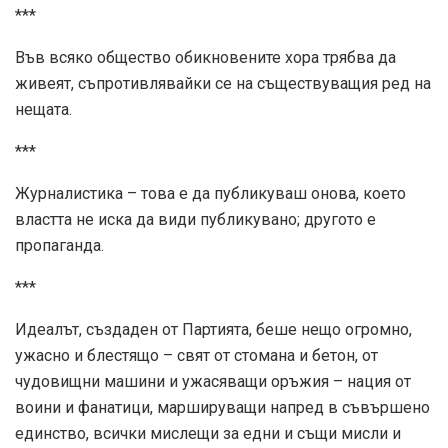
***
Във всяко общество обикновените хора трябва да
живеят, съпротивлявайки се на съществуващия ред на
нещата.
***
Журналистика – това е да публикуваш онова, което
властта не иска да види публикувано; другото е
пропаганда.
***
Идеалът, създаден от Партията, беше нещо огромно,
ужасно и блестящо – свят от стомана и бетон, от
чудовищни машини и ужасяващи оръжия – нация от
воини и фанатици, маршируващи напред в съвършено
единство, всички мислещи за едни и същи мисли и