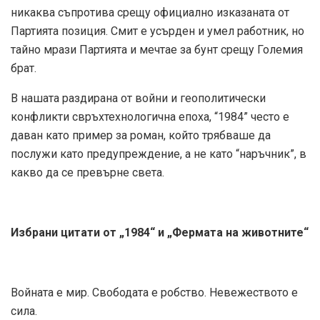
никаква съпротива срещу официално изказаната от
Партията позиция. Смит е усърден и умел работник, но
тайно мрази Партията и мечтае за бунт срещу Големия
брат.
В нашата раздирана от войни и геополитически
конфликти свръхтехнологична епоха, “1984” често е
даван като пример за роман, който трябваше да
послужи като предупреждение, а не като “наръчник”, в
какво да се превърне света.
Избрани цитати от „1984“ и „Фермата на животните“
Войната е мир. Свободата е робство. Невежеството е
сила.