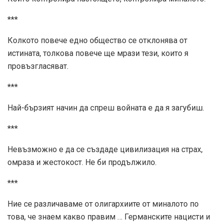
***
Колкото повече едно общество се отклонява от
истината, толкова повече ще мрази тези, които я
провъзгласяват.
***
Най-бързият начин да спреш войната е да я загубиш.
***
Невъзможно е да се създаде цивилизация на страх,
омраза и жестокост. Не би продължило.
***
Ние се различаваме от олигархиите от миналото по
това, че знаем какво правим … Германските нацисти и