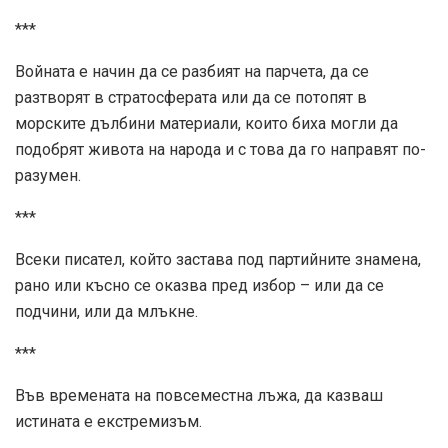
***
Войната е начин да се разбият на парчета, да се
разтворят в стратосферата или да се потопят в
морските дълбини материали, които биха могли да
подобрят живота на народа и с това да го направят по-
разумен.
***
Всеки писател, който застава под партийните знамена,
рано или късно се оказва пред избор – или да се
подчини, или да млъкне.
***
Във времената на повсеместна лъжа, да казваш
истината е екстремизъм.