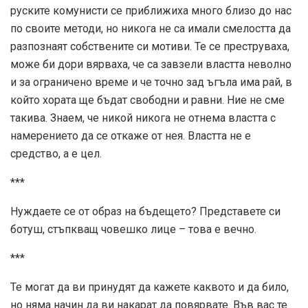
руските комунисти се приближиха много близо до нас
по своите методи, но никога не са имали смелостта да
разпознаят собствените си мотиви. Те се преструваха,
може би дори вярваха, че са завзели властта неволно
и за ограничено време и че точно зад ъгъла има рай, в
който хората ще бъдат свободни и равни. Ние не сме
такива. Знаем, че никой никога не отнема властта с
намерението да се откаже от нея. Властта не е
средство, а е цел.
***
Нуждаете се от образ на бъдещето? Представете си
ботуш, стъпкващ човешко лице – това е вечно.
***
Те могат да ви принудят да кажете каквото и да било,
но няма начин да ви накарат да повярвате. Във вас те