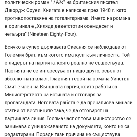
политически роман ”
1984
” на британския писател
Джордж Оруел. Книгата е написана през 1948 г. като
противопоставяне на тоталитаризма. Името на романа
в оригинал е „Хиляда деветстотин осемдесет и
четвърта“ (Nineteen Eighty-Four).
Всичко в супер държавата Океания се наблюдава от
Големия брат, към когото има култ към личността. Той
е лидерът на партията, която реално не съществува.
Партията не се интересува от нищо друго, освен от
абсолютната власт. Главният герой на романа Уинстън
Смит е член на Външната партия, който работи за
Министерството на истината и отговаря за
пропагандата. Неговата работа е да пренаписва минали
статии от вестниците така, че да отговарят на
партийната линия. Голяма част от това министерство се
занимава с унищожаването на документи, които не са
редактирани. Поради тази причина не съществува