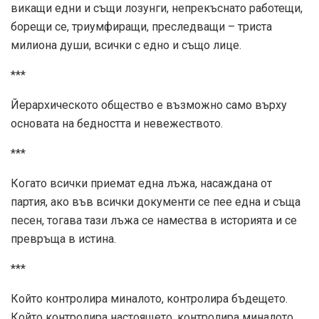
викащи едни и същи лозунги, непрекъснато работещи,
борещи се, триумфиращи, преследващи – триста
милиона души, всички с едно и също лице.
***
Йерархическото общество е възможно само върху
основата на бедността и невежеството.
***
Когато всички приемат една лъжа, насаждана от
партия, ако във всички документи се пее една и съща
песен, тогава тази лъжа се намества в историята и се
превръща в истина.
***
Който контролира миналото, контролира бъдещето.
Който контролира настоящето, контролира миналото.