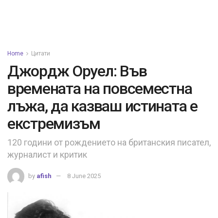
Home
Цитати
Джордж Оруел: Във
времената на повсеместна
лъжа, да казваш истината е
екстремизъм
120 години от рождението на британския писател,
журналист и критик
by
afish
8 June 2025