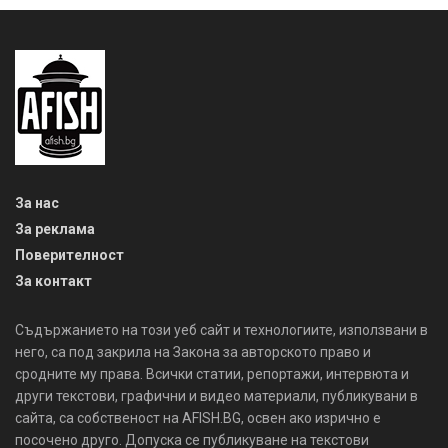
За нас
За реклама
Поверителност
За контакт
Съдържанието на този уеб сайт и технологиите, използвани в
него, са под закрила на Закона за авторското право и
сродните му права. Всички статии, репортажи, интервюта и
други текстови, графични и видео материали, публикувани в
сайта, са собственост на AFISH.BG, освен ако изрично е
посочено друго. Допуска се публикуване на текстови