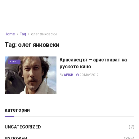
Home
Tag
олег янковски
Tag:
олег янковски
Красавецът – аристократ на
КИНО
руското кино
BY
AFISH
20 MAY 2017
категории
UNCATEGORIZED
(7)
ИЗЛОЖБИ
(355)