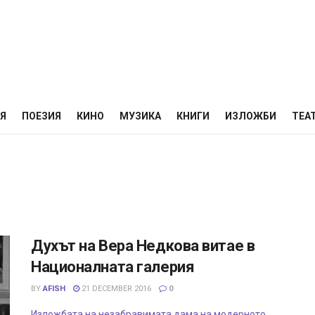
НЯ
ПОЕЗИЯ
КИНО
МУЗИКА
КНИГИ
ИЗЛОЖБИ
ТЕА
Духът на Вера Недкова витае в
Националната галерия
BY
AFISH
21 DECEMBER 2016
0
Изложбата на незабравимата дама на модерното