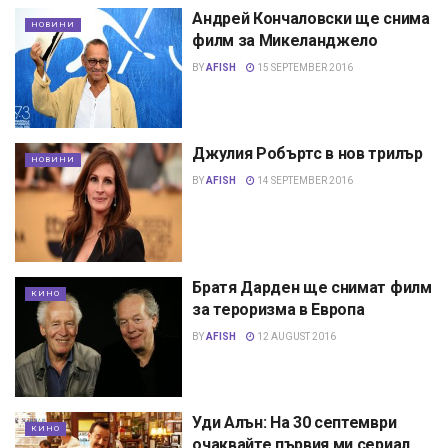
Андрей Кончаловски ще снима
НОВИНИ
филм за Микеланджело
BY
AFISH
15 SEPTEMBER 2016
Джулия Робъртс в нов трилър
НОВИНИ
BY
AFISH
14 SEPTEMBER 2016
Братя Дарден ще снимат филм
КИНО
за тероризма в Европа
BY
AFISH
12 AUGUST 2016
Уди Алън: На 30 септември
КИНО
очаквайте първия ми сериал