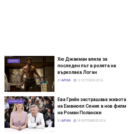
Хю Джакман влиза за
КИНО
последен път в ролята на
върколака Логан
BY
AFISH
12 OCTOBER 2016
Ева Грийн застрашава живота
НОВИНИ
на Еманюел Сение в нов филм
на Роман Полански
BY
AFISH
18 SEPTEMBER 2016