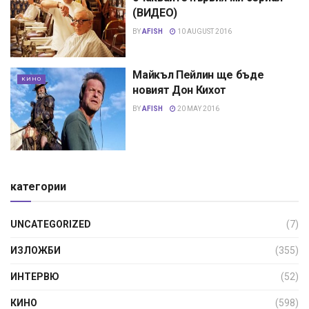
(ВИДЕО)
BY
AFISH
10 AUGUST 2016
Майкъл Пейлин ще бъде
КИНО
новият Дон Кихот
BY
AFISH
20 MAY 2016
категории
UNCATEGORIZED
(7)
ИЗЛОЖБИ
(355)
ИНТЕРВЮ
(52)
КИНО
(598)