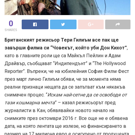
0
SHARES
Британският режисьор Тери Гилиъм все пак ще
завърши филма си “Човекът, който уби Дон Кихот”
,
като в главните роли ще са Майкъл Пейлин и Адам
Драйвър, съобщават “Индипендънт” и “The Hollywood
Reporter”. Въпреки, че на юбилейния София Филм Фест
през март лично Гилиъм обяви, че за момента няма
реални признаци нещата да се запътват към някакъв
снимачен процес. “
Искам най-сетне да се освободя от
тази кошмарна мечта
” – казал режисьорът пред
журналисти в Кан, обявявайки новото начало на
снимките през октомври 2016 г. Все още не е обявена
дата, на която лентата ще излезе, но финансирането в
размер на 17 милиона евро е осигурено от продуцента