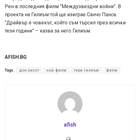
Рен в последния филм “Междузвездни войни”. В
проекта на Гилиъм той ще изиграе Санчо Панса.
“Драйвър е човекът, който съм търсил през всички
тези години” – казва за него Гилиъм.
AFISH.BG
Tags:
дон кихот
нов филм
тери гилиъм
филм
afish