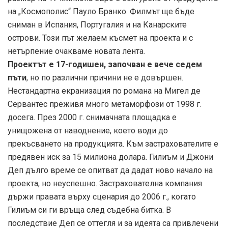
на „Космополис“ Пауло Бранко. Филмът ще бъде
сниман в Испания, Португалия и на Канарските
острови. Този път желаем късмет на проекта и с
нетърпение очакваме новата лента.
Проектът е 17-годишен, започван е вече седем
пъти
, но по различни причини не е довършен.
Нестандартна екранизация по романа на Мигел де
Сервантес преживя много метаморфози от 1998 г.
досега. През 2000 г. снимачната площадка е
унищожена от наводнение, което води до
прекъсването на продукцията. Към застрахователите е
предявен иск за 15 милиона долара. Гилиъм и Джони
Деп дълго време се опитват да дадат ново начало на
проекта, но неуспешно. Застрахователна компания
държи правата върху сценария до 2006 г., когато
Гилиъм си ги връща след съдебна битка. В
последствие Деп се оттегля и за идеята са привлечени