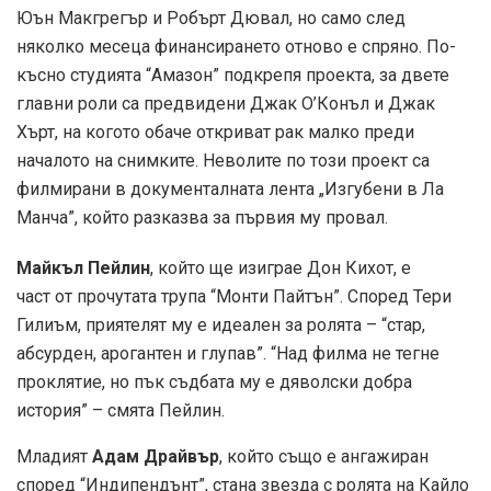
Юън Макгрегър и Робърт Дювал, но само след
няколко месеца финансирането отново е спряно. По-
късно студията “Амазон” подкрепя проекта, за двете
главни роли са предвидени Джак О’Конъл и Джак
Хърт, на когото обаче откриват рак малко преди
началото на снимките. Неволите по този проект са
филмирани в документалната лента „Изгубени в Ла
Манча”, който разказва за първия му провал.
Майкъл Пейлин
, който ще изиграе Дон Кихот, е
част от прочутата трупа “Монти Пайтън”. Според Тери
Гилиъм, приятелят му е идеален за ролята – “стар,
абсурден, арогантен и глупав”. “Над филма не тегне
проклятие, но пък съдбата му е дяволски добра
история” – смята Пейлин.
Младият
Адам Драйвър
, който също е ангажиран
според “Индипендънт”, стана звезда с ролята на Кайло