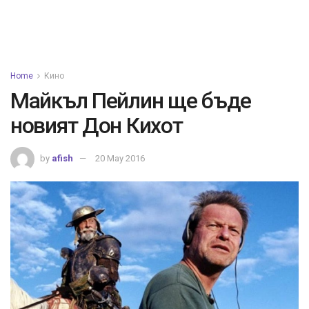
Home
Кино
Майкъл Пейлин ще бъде
новият Дон Кихот
by
afish
20 May 2016