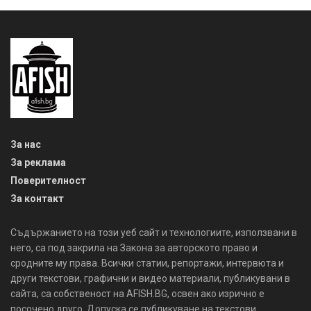
За нас
За реклама
Поверителност
За контакт
Съдържанието на този уеб сайт и технологиите, използвани в
него, са под закрила на Закона за авторското право и
сродните му права. Всички статии, репортажи, интервюта и
други текстови, графични и видео материали, публикувани в
сайта, са собственост на AFISH.BG, освен ако изрично е
посочено друго. Допуска се публикуване на текстови