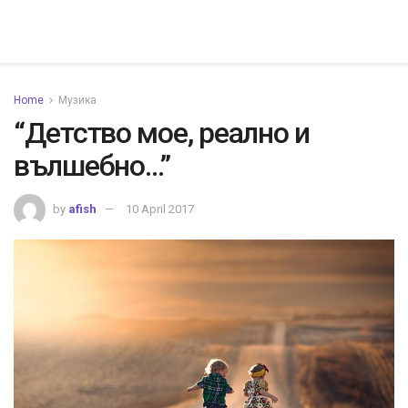
Home
Музика
“Детство мое, реално и
вълшебно…”
by
afish
10 April 2017