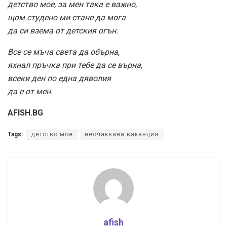
детство мое, за мен така е важно,
щом студено ми стане да мога
да си взема от детския огън.
Все се мъча света да обърна,
яхнал пръчка при тебе да се върна,
всеки ден по една дяволия
да е от мен.
AFISH.BG
Tags:
детство мое
неочаквана ваканция
afish