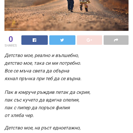
0
SHARES
Детство мое, реално и вълшебно,
детство мое, така си ми потребно.
Все се мъча света да обърна
яхнал пръчка при теб да се върна.
Пак в юмруче ръждив петак да скрия,
пак със кучето да вдигна олелия,
пак с пипер да поръся филия
от хляба чер.
Детство мое, на ръст едноетажно,