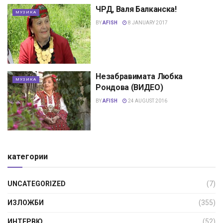
ЧРД, Валя Балканска!
МУЗИКА
BY
AFISH
8 JANUARY 2017
Незабравимата Любка
МУЗИКА
Рондова (ВИДЕО)
BY
AFISH
24 AUGUST 2016
категории
UNCATEGORIZED
(7)
ИЗЛОЖБИ
(355)
ИНТЕРВЮ
(52)