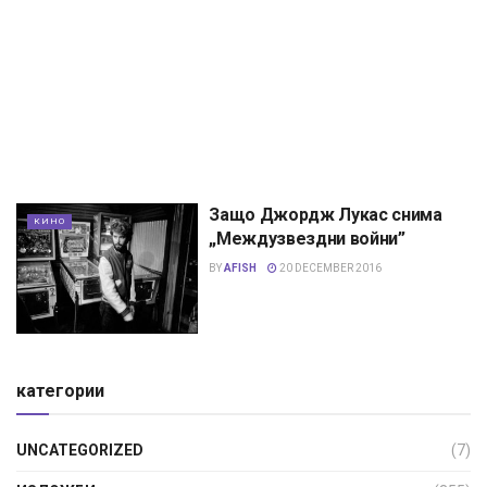
Защо Джордж Лукас снима
КИНО
„Междузвездни войни”
BY
AFISH
20 DECEMBER 2016
категории
UNCATEGORIZED
(7)