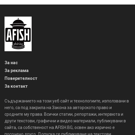
За нас
За реклама
Поверителност
За контакт
Съдържанието на този уеб сайт и технологиите, използвани в
него, са под закрила на Закона за авторското право и
сродните му права. Всички статии, репортажи, интервюта и
други текстови, графични и видео материали, публикувани в
сайта, са собственост на AFISH.BG, освен ако изрично е
посочено друго. Допуска се публикуване на текстови