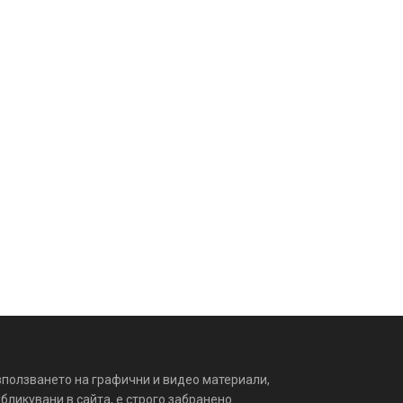
зползването на графични и видео материали,
бликувани в сайта, е строго забранено.