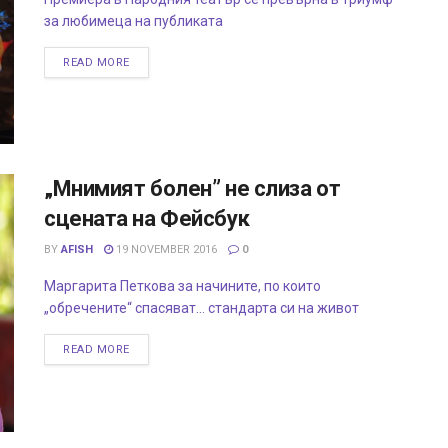
за любимеца на публиката
READ MORE
„Мнимият болен” не слиза от
сцената на Фейсбук
BY
AFISH
19 NOVEMBER 2016
0
Маргарита Петкова за начините, по които
„обречените“ спасяват… стандарта си на живот
READ MORE