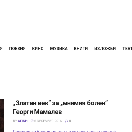
НЯ
ПОЕЗИЯ
КИНО
МУЗИКА
КНИГИ
ИЗЛОЖБИ
ТЕА
„Златен век” за „мнимия болен”
Георги Мамалев
BY
AFISH
6 DECEMBER 2016
0
Премиера в Народния театър се превърна в триумф