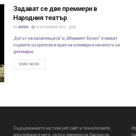
Задават се две премиери в
Народния театър
BY
AFISH
10 NOVEMBER 2016
0
„Богът на касапницата” и „Мнимият болен” очакват
първите си зрители в края на ноември и началото на
декември
READ MORE
Съдържанието на този уеб сайт и технологиите,
И
използвани в него, са под закрила на Закона за
пу