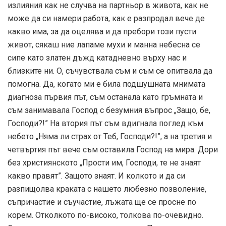
излияния как не случва на партньор в живота, как не
може да си намери работа, как е разпродал вече де
какво има, за да оцелява и да пребори този пусти
живот, сякаш ние лапаме мухи и манна небесна се
сипе като златен дъжд катадневно върху нас и
близките ни. О, съчувствала съм и съм се опитвала да
помогна. Да, когато ми е била подшушната мнимата
диагноза първия път, съм останала като гръмната и
съм занимавала Господ с безумния въпрос „Защо, бе,
Господи?!” На втория път съм вдигнала поглед към
небето „Няма ли страх от Теб, Господи?!”, а на третия и
четвъртия път вече съм оставила Господ на мира. Дори
без християнското „Прости им, Господи, те не знаят
какво правят”. Защото знаят. И колкото и да си
разпищолва краката с нашето любезно позволение,
съпричастие и съучастие, лъжата ще се просне по
корем. Отколкото по-високо, толкова по-очевидно.