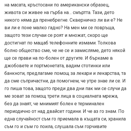
на масата, кръстосани по американски образец,
живота си живее на гърба на… смъртта. Тази, дето
никого няма да пренебрегне. Скверничко ли ви е? Не
ви ли е поне малко гадно? На мен ми се повръща,
защото тези случаи се роят и множат, скоро ще
достигнат по мащаб телефонните измами. Толкова
болно общество сме, че не се и замисляме, дето някой
ще се прави на по-болен от другите. И бъркаме в
джобовете и портмонетата, вадим стотинки или
банкноти, предлагаме помощ за лекари и лекарства, та
да сме съпричастни, да помогнем, че утре знае ли се. И
го пиша това, защото преди два дни пак ми се случи да
ме зоват за помощ трети лица в социалната мрежа,
без да знаят, че мнимият болен е терминален
периодично от над двайсет години. И че аз го знам. По
една случайност съм го приемала в къщата си, хранила
съм го и съм го поила, слушала съм горчивите