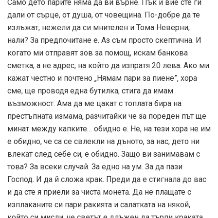
Само дето парите няма да ви върне. Пък и вие сте ги
дали от сърце, от душа, от човещина. По-добре да те
излъжат, нежели да си мнителен и Тома Неверни,
нали? За предпочитане е. Аз съм просто скептична. И
когато ми отправят зов за помощ, искам банкова
сметка, а не адрес, на който да изпратя 20 лева. Ако ми
кажат честно и почтено „Нямам пари за пиене”, хора
сме, ще проводя една бутилка, стига да имам
възможност. Ама да ме цакат с топлата бира на
престъпната измама, разчитайки че за пореден път ще
минат между капките… обидно е. Не, на тези хора не им
е обидно, че са се свлекли на дъното, за нас, дето ни
влекат след себе си, е обидно. Защо ви занимавам с
това? За всеки случай. За едно на ум. За да пази
Господ. И да й сложа крак. Преди да е стигнала до вас
и да сте я приели за чиста монета. Да не плащате с
изплаканите си пари ракията и салатката на някой,
който си мисли, че светът е длъжен да търпи краката