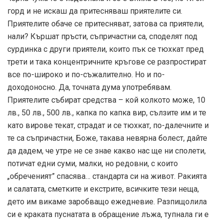
горд и не искаш да притесняваш приятелите си.
Приятелите обаче се притесняват, затова са приятели,
нали? Кършат пръсти, съпричастни са, споделят под
сурдинка с други приятели, които пък се тюхкат пред
трети и така концентричните кръгове се разпростират
все по-широко и по-съжалително. Но и по-
доходоносно. Да, точната дума употребявам.
Приятелите събират средства – кой колкото може, 10
лв., 50 лв., 500 лв., капка по капка вир, сълзите им и те
като вирове текат, страдат и се тюхкат, по-далечните и
те са съпричастни, Боже, такава невярна болест, дайте
да дадем, че утре не се знае какво нас ще ни сполети,
потичат едни суми, малки, но редовни, с които
„обреченият” спасява… стандарта си на живот. Ракията
и салатата, сметките и екстрите, всичките тези неща,
дето им викаме заробващо ежедневие. Разпищолила
си е краката пуснатата в обращение лъжа, тупнала ги е