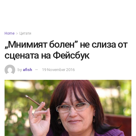
Home
Цитати
„Мнимият болен” не слиза от
сцената на Фейсбук
by
afish
19 November 2016