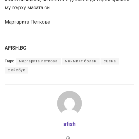
му върху масата си.
Маргарита Петкова
AFISH.BG
Tags:
маргарита петкова
мнимият болен
сцена
фейсбук
afish