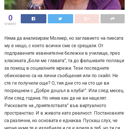
0
SHARES
Няма да анализирам Молиер, но заглавието на пиесата
му е нещо, с което всички сме се срещали. От
подправените извинителни бележки в училище, през
класиката „Боли ме главата”, та до фалшивите поплаци
за помощ в социалните мрежи. Тези последните
обикновено са на лични съобщения или по скайп. Не
сте ги получили още? О, тия дни сто на сто ще ви
посрещнем с „Добре дошъл в клуба!”. Или след месец.
Или след година. Но няма как да не ви нацелят.
Рисковете на „приятелствата” във виртуалното
пространство. И в живота като реалност. Постановките
са различни, но основата е еднаква. Пускаш слух, че
черна чума те е издебнала и се е впила в теб, но ти си