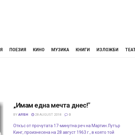
НЯ
ПОЕЗИЯ
КИНО
МУЗИКА
КНИГИ
ИЗЛОЖБИ
ТЕА
„Имам една мечта днес!”
BY
AFISH
28 AUGUST 2018
0
Откъс от прочутата 17-минутна реч на Мартин Лутър
Кинг, произнесена на 28 август 1963 г., в която той