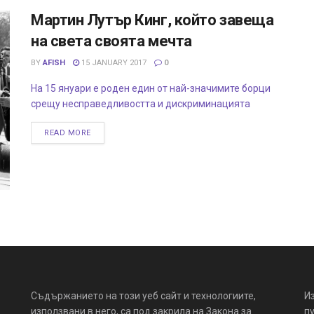
Мартин Лутър Кинг, който завеща
на света своята мечта
BY
AFISH
15 JANUARY 2017
0
На 15 януари e роден един от най-значимите борци
срещу несправедливостта и дискриминацията
READ MORE
Съдържанието на този уеб сайт и технологиите,
И
използвани в него, са под закрила на Закона за
пу