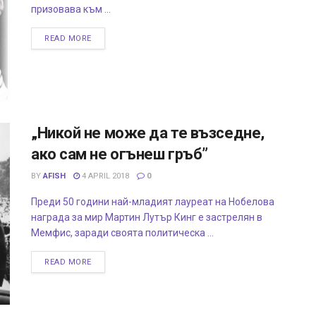
призовава към ...
READ MORE
„Никой не може да те възседне,
ако сам не огънеш гръб”
BY
AFISH
4 APRIL 2018
0
Преди 50 години най-младият лауреат на Нобелова
награда за мир Мартин Лутър Кинг е застрелян в
Мемфис, заради своята политическа ...
READ MORE