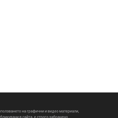
зползването на графични и видео материали,
бликувани в сайта, е строго забранено.