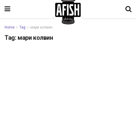
Home
Tag
мари колвин
Tag:
мари колвин