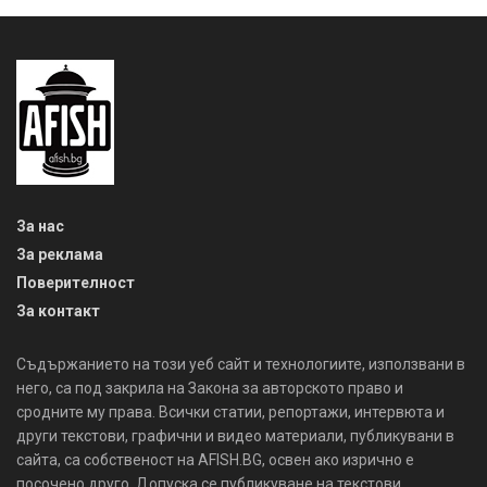
За нас
За реклама
Поверителност
За контакт
Съдържанието на този уеб сайт и технологиите, използвани в
него, са под закрила на Закона за авторското право и
сродните му права. Всички статии, репортажи, интервюта и
други текстови, графични и видео материали, публикувани в
сайта, са собственост на AFISH.BG, освен ако изрично е
посочено друго. Допуска се публикуване на текстови