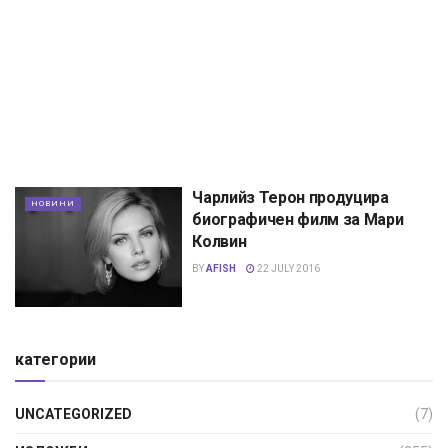
Чарлийз Терон продуцира
НОВИНИ
биографичен филм за Мари
Колвин
BY
AFISH
22 JULY 2016
категории
UNCATEGORIZED
(7)