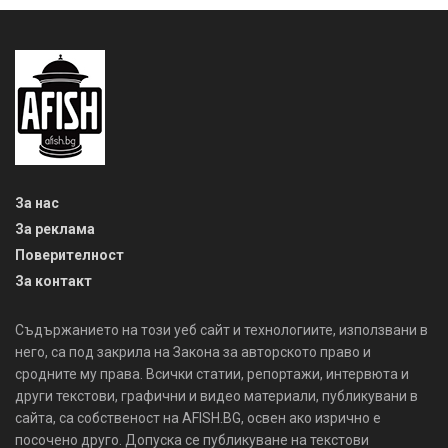
За нас
За реклама
Поверителност
За контакт
Съдържанието на този уеб сайт и технологиите, използвани в
него, са под закрила на Закона за авторското право и
сродните му права. Всички статии, репортажи, интервюта и
други текстови, графични и видео материали, публикувани в
сайта, са собственост на AFISH.BG, освен ако изрично е
посочено друго. Допуска се публикуване на текстови