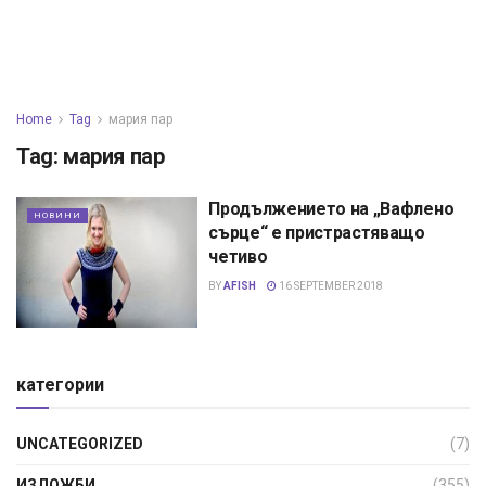
Home
Tag
мария пар
Tag:
мария пар
Продължението на „Вафлено
НОВИНИ
сърце“ е пристрастяващо
четиво
BY
AFISH
16 SEPTEMBER 2018
категории
UNCATEGORIZED
(7)
ИЗЛОЖБИ
(355)