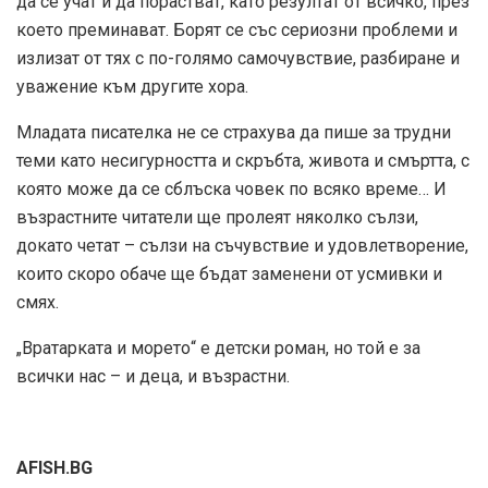
да се учат и да порастват, като резултат от всичко, през
което преминават. Борят се със сериозни проблеми и
излизат от тях с по-голямо самочувствие, разбиране и
уважение към другите хора.
Младата писателка не се страхува да пише за трудни
теми като несигурността и скръбта, живота и смъртта, с
която може да се сблъска човек по всяко време… И
възрастните читатели ще пролеят няколко сълзи,
докато четат – сълзи на съчувствие и удовлетворение,
които скоро обаче ще бъдат заменени от усмивки и
смях.
„Вратарката и морето“ е детски роман, но той е за
всички нас – и деца, и възрастни.
AFISH.BG