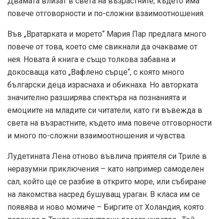
Двамата влизат в света на възрастните, където има
повече отговорности и по-сложни взаимоотношения.
Във „Вратарката и морето“ Мария Пар предлага много
повече от това, което сме свикнали да очакваме от
нея. Новата й книга е също толкова забавна и
докосваща като „Вафлено сърце“, с която много
български деца израснаха и обикнаха. Но авторката
значително разширява спектъра на познанията и
емоциите на младите си читатели, като ги въвежда в
света на възрастните, където има повече отговорности
и много по-сложни взаимоотношения и чувства.
Лудетината Лена отново въвлича приятеля си Триле в
неразумни приключения – като например самоделен
сал, който ще се разбие в открито море, или събиране
на лакомства насред бушуващ ураган. В класа им се
появява и ново момиче – Биргите от Холандия, която