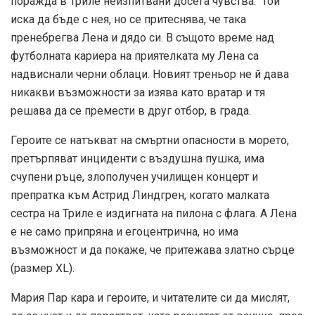
поражда в Триле неизпитвани досега чувства. Той
иска да бъде с нея, но се притеснява, че така
пренебрегва Лена и дядо си. В същото време над
футболната кариера на приятелката му Лена са
надвиснали черни облаци. Новият треньор не й дава
никакви възможности за изява като вратар и тя
решава да се премести в друг отбор, в града.
Героите се натъкват на смъртни опасности в морето,
претърпяват инциденти с въздушна пушка, има
счупени ръце, злополучен училищен концерт и
препратка към Астрид Линдгрен, когато малката
сестра на Триле е издигната на пилона с флага. А Лена
е не само припряна и егоцентрична, но има
възможност и да покаже, че притежава златно сърце
(размер XL).
Мария Пар кара и героите, и читателите си да мислят,