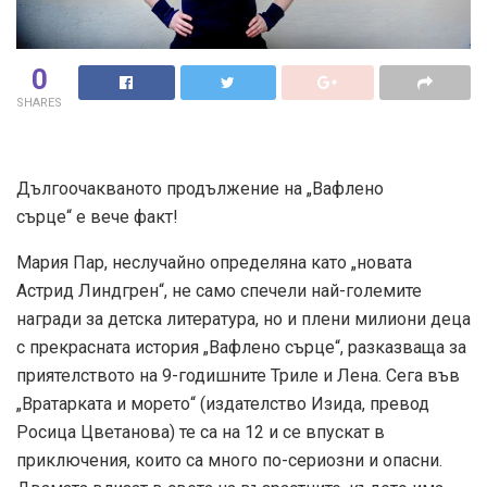
0
SHARES
Дългоочакваното продължение на „Вафлено
сърце“ е вече факт!
Мария Пар, неслучайно определяна като „новата
Астрид Линдгрен“, не само спечели най-големите
награди за детска литература, но и плени милиони деца
с прекрасната история „Вафлено сърце“, разказваща за
приятелството на 9-годишните Триле и Лена. Сега във
„Вратарката и морето“ (издателство Изида, превод
Росица Цветанова) те са на 12 и се впускат в
приключения, които са много по-сериозни и опасни.