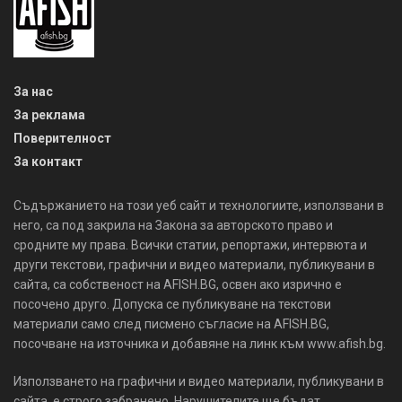
За нас
За реклама
Поверителност
За контакт
Съдържанието на този уеб сайт и технологиите, използвани в
него, са под закрила на Закона за авторското право и
сродните му права. Всички статии, репортажи, интервюта и
други текстови, графични и видео материали, публикувани в
сайта, са собственост на AFISH.BG, освен ако изрично е
посочено друго. Допуска се публикуване на текстови
материали само след писмено съгласие на AFISH.BG,
посочване на източника и добавяне на линк към www.afish.bg.
Използването на графични и видео материали, публикувани в
сайта, е строго забранено. Нарушителите ще бъдат