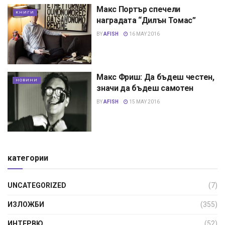
Макс Портър спечели
КНИГИ
наградата “Дилън Томас”
BY
AFISH
16 MAY 2016
Макс Фриш: Да бъдеш честен,
НОВИНИ
значи да бъдеш самотен
BY
AFISH
15 MAY 2016
категории
UNCATEGORIZED
(7)
ИЗЛОЖБИ
(355)
ИНТЕРВЮ
(52)