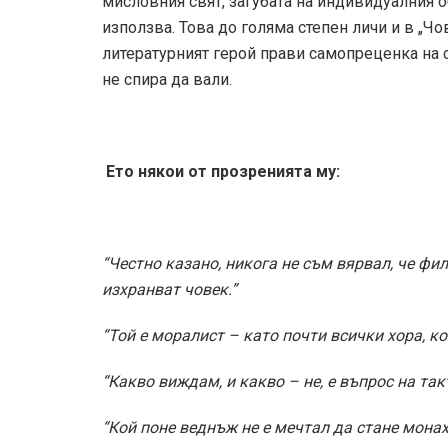
мисловния свят, загубата на индивидуалния о
използва. Това до голяма степен личи и в „Чо
литературният герой прави самопреценка на с
не спира да вали.
Ето някои от прозренията му:
“Честно казано, никога не съм вярвал, че фи
изхранват човек.”
“Той е моралист – като почти всички хора, ко
“Какво виждам, и какво – не, е въпрос на такт
“Кой поне веднъж не е мечтал да стане монах