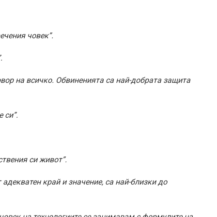
ечения човек”.
.
овор на всичко. Обвиненията са най-добрата защита
 си”.
твения си живот”.
адекватен край и значение, са най-близки до
 човек на технологиите се занимавам с формулите на