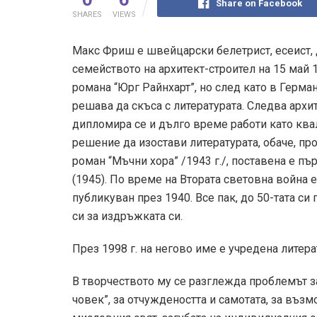
Share on Facebook
SHARES
VIEWS
Макс Фриш е швейцарски белетрист, есеист, 
семейството на архитект-строител на 15 май 1
романа “Юрг Райнхарт”, но след като в Герма
решава да скъса с литературата. Следва архи
дипломира се и дълго време работи като ква
решение да изостави литературата, обаче, п
роман “Мъчни хора” /1943 г./, поставена е пъ
(1945). По време на Втората световна война 
публикуван през 1940. Все пак, до 50-тата си
си за издръжката си.
През 1998 г. на негово име е учредена литера
В творчеството му се разглежда проблемът з
човек”, за отчуждеността и самотата, за въ