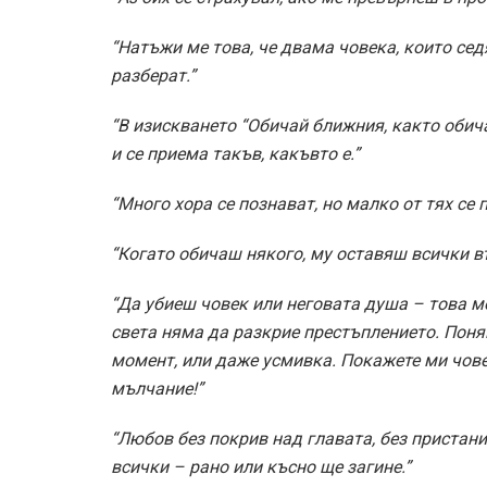
“Натъжи ме това, че двама човека, които седя
разберат.”
“В изискването “Обичай ближния, както обича
и се приема такъв, какъвто е.”
“Много хора се познават, но малко от тях се 
“Когато обичаш някого, му оставяш всички 
“Да убиеш човек или неговата душа – това м
света няма да разкрие престъплението. Поня
момент, или даже усмивка. Покажете ми чове
мълчание!”
“Любов без покрив над главата, без пристанищ
всички – рано или късно ще загине.”