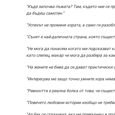
“Къде започва лъжата? Там, където ние се пр
да бъдеш самотен.”
“Успехът не променя хората, а само ги разобл
“Сънят е най-далечната страна, която същест
“Не мога да понасям когато ми подсказват к
като слепец, макар че мога да разбера за ка
“На жените не бива да се дават практически 
“Интересува ме защо точно умните хора няма
“Ревността е реална болка от това, че същест
“Повечето любовни истории изобщо не трябва 
“Аз бих се страхувал, ако ме превърнеш в пр