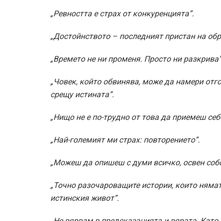
„Ревността е страх от конкуренцията”.
„Достойнството – последният пристан на обр
„Времето не ни променя. Просто ни разкрива”
„Човек, който обвинява, може да намери отг
срещу истината”.
„Нищо не е по-трудно от това да приемеш себе
„Най-големият ми страх: повторението”.
„Можеш да опишеш с думи всичко, освен собс
„Точно разочароващите истории, които нямат 
истинския живот”.
„Не вярвам в предсказанията и вярата. Като