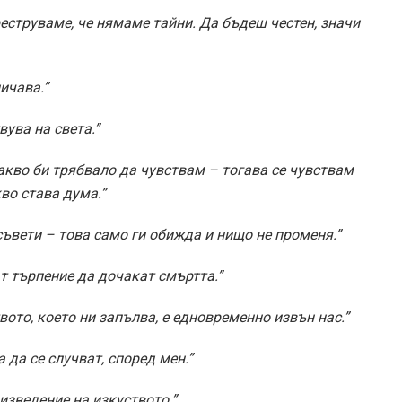
еструваме, че нямаме тайни. Да бъдеш честен, значи
ичава.”
вува на света.”
акво би трябвало да чувствам – тогава се чувствам
кво става дума.”
съвети – това само ги обижда и нищо не променя.”
т търпение да дочакат смъртта.”
вото, което ни запълва, е едновременно извън нас.”
да се случват, според мен.”
оизведение на изкуството.”