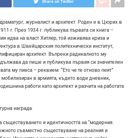
Share on Twitter
драматург, журналист и архитект. Роден е в Цюрих в
911 г. През 1934 г. публикува първата си книга –
ния идва на власт Хитлер, той изживява криза и
тектура в Швейцарския политехнически институт,
лифициран архитект. Въпреки радикалното му
родължава да пише и публикува първия си значителен
рвата му пиеса – реквием “Ето че те отново пеят”
е мобилизиран в армията, където води дневник,
 годишнина работи като архитект и разчита на работата
турна награда.
а съществуването и идентичността на “модерния
зможното съвместно съществуване на реалния и