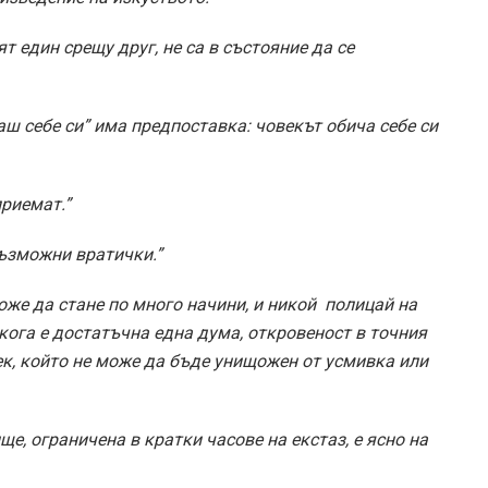
т един срещу друг, не са в състояние да се
ш себе си” има предпоставка: човекът обича себе си
приемат.”
възможни вратички.”
оже да стане по много начини, и никой полицай на
кога е достатъчна една дума, откровеност в точния
к, който не може да бъде унищожен от усмивка или
е, ограничена в кратки часове на екстаз, е ясно на