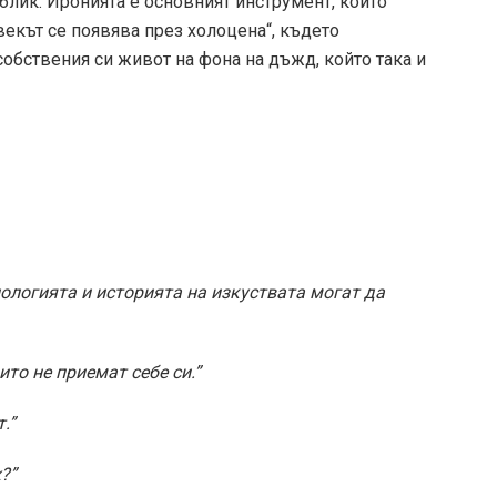
блик. Иронията е основният инструмент, който
векът се появява през холоцена“, където
обствения си живот на фона на дъжд, който така и
лологията и историята на изкуствата могат да
ито не приемат себе си.”
.”
?”