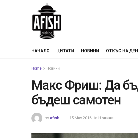
НАЧАЛО
ЦИТАТИ
НОВИНИ
ОТКЪС НА ДЕ
Home
Новини
Макс Фриш: Да бъ
бъдеш самотен
by
afish
15 May 2016
in
Новини