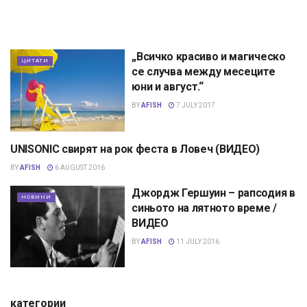
„Всичко красиво и магическо
ЦИТАТИ
се случва между месеците
юни и август.“
BY
AFISH
7 JULY 2017
UNISONIC свирят на рок феста в Ловеч (ВИДЕО)
МУЗИКА
BY
AFISH
6 AUGUST 2016
Джордж Гершуин – рапсодия в
НОВИНИ
синьото на лятното време /
ВИДЕО
BY
AFISH
11 JULY 2016
категории