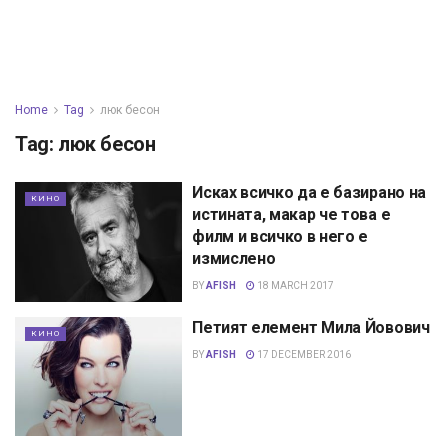
Home
Tag
люк бесон
Tag:
люк бесон
Исках всичко да е базирано на
КИНО
истината, макар че това е
филм и всичко в него е
измислено
BY
AFISH
18 MARCH 2017
Петият елемент Мила Йовович
КИНО
BY
AFISH
17 DECEMBER 2016