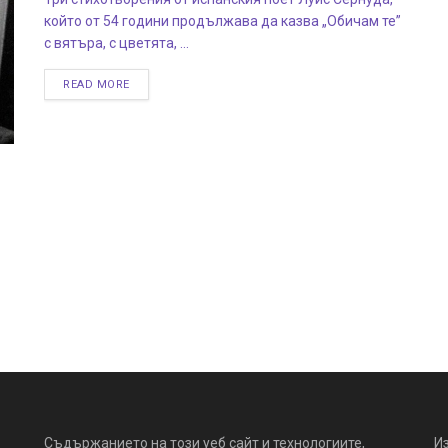
който от 54 години продължава да казва „Обичам те”
с вятъра, с цветята, ...
READ MORE
Съдържанието на този уеб сайт и технологиите,
И