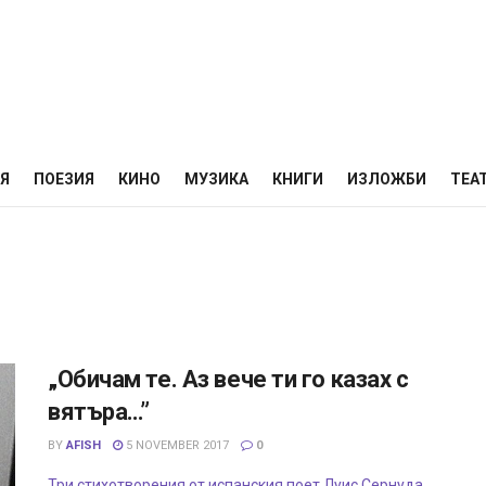
НЯ
ПОЕЗИЯ
КИНО
МУЗИКА
КНИГИ
ИЗЛОЖБИ
ТЕА
„Обичам те. Аз вече ти го казах с
вятъра…”
BY
AFISH
5 NOVEMBER 2017
0
Три стихотворения от испанския поет Луис Сернуда,