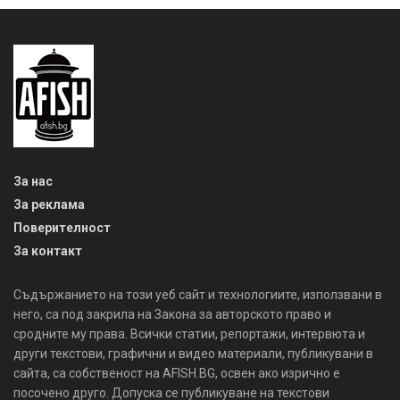
За нас
За реклама
Поверителност
За контакт
Съдържанието на този уеб сайт и технологиите, използвани в
него, са под закрила на Закона за авторското право и
сродните му права. Всички статии, репортажи, интервюта и
други текстови, графични и видео материали, публикувани в
сайта, са собственост на AFISH.BG, освен ако изрично е
посочено друго. Допуска се публикуване на текстови