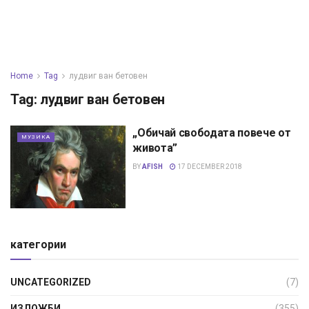
Home
Tag
лудвиг ван бетовен
Tag:
лудвиг ван бетовен
„Обичай свободата повече от
МУЗИКА
живота”
BY
AFISH
17 DECEMBER 2018
категории
UNCATEGORIZED
(7)
ИЗЛОЖБИ
(355)