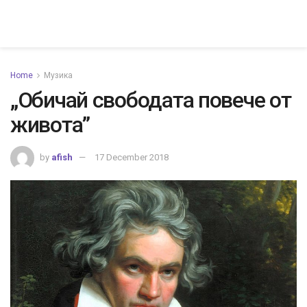
Home
Музика
„Обичай свободата повече от
живота”
by
afish
17 December 2018