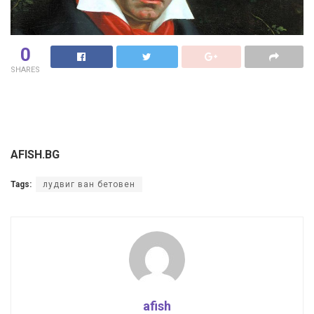
0
SHARES
AFISH.BG
Tags:
лудвиг ван бетовен
afish