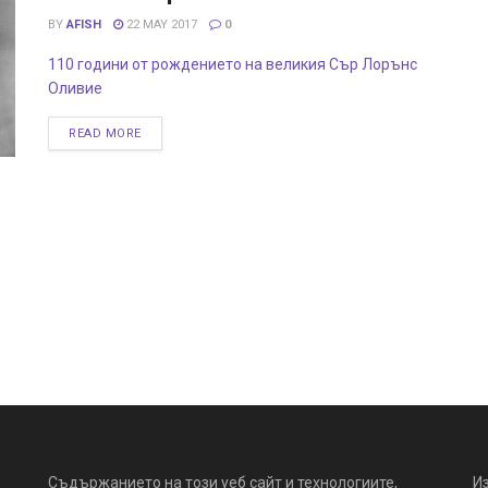
BY
AFISH
22 MAY 2017
0
110 години от рождението на великия Сър Лорънс
Оливие
READ MORE
Съдържанието на този уеб сайт и технологиите,
И