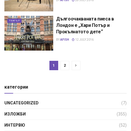
BY
AFISH
28 JULY 2016
Дългоочакваната пиеса в
ТЕАТЪР
Лондон е „Хари Потър и
Прокълнатото дете“
BY
AFISH
12 JULY 2016
1
2
категории
UNCATEGORIZED
(7)
ИЗЛОЖБИ
(355)
ИНТЕРВЮ
(52)