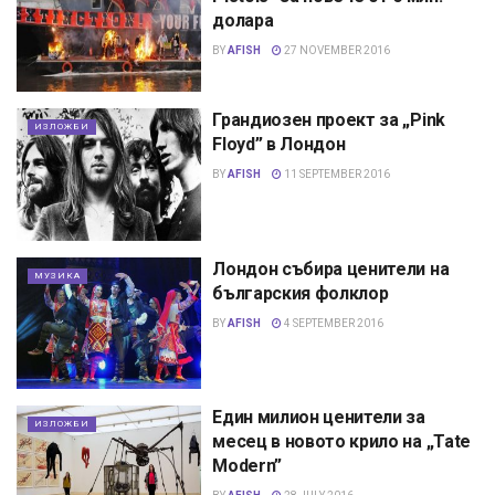
долара
BY
AFISH
27 NOVEMBER 2016
Грандиозен проект за „Pink
ИЗЛОЖБИ
Floyd” в Лондон
BY
AFISH
11 SEPTEMBER 2016
Лондон събира ценители на
МУЗИКА
българския фолклор
BY
AFISH
4 SEPTEMBER 2016
Един милион ценители за
ИЗЛОЖБИ
месец в новото крило на „Tate
Modern”