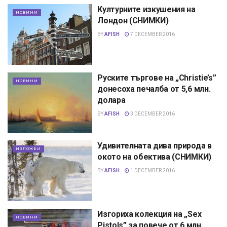
Културните изкушения на
НОВИНИ
Лондон (СНИМКИ)
BY
AFISH
7 DECEMBER 2016
Руските търгове на „Christie’s”
НОВИНИ
донесоха печалба от 5,6 млн.
долара
BY
AFISH
3 DECEMBER 2016
Удивителната дива природа в
ИЗЛОЖБИ
окото на обектива (СНИМКИ)
BY
AFISH
1 DECEMBER 2016
Изгориха колекция на „Sex
НОВИНИ
Pistols” за повече от 6 млн.