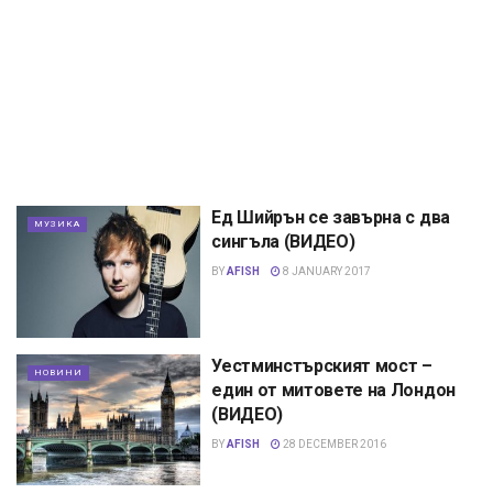
Ед Шийрън се завърна с два
МУЗИКА
сингъла (ВИДЕО)
BY
AFISH
8 JANUARY 2017
Уестминстърският мост –
НОВИНИ
един от митовете на Лондон
(ВИДЕО)
BY
AFISH
28 DECEMBER 2016