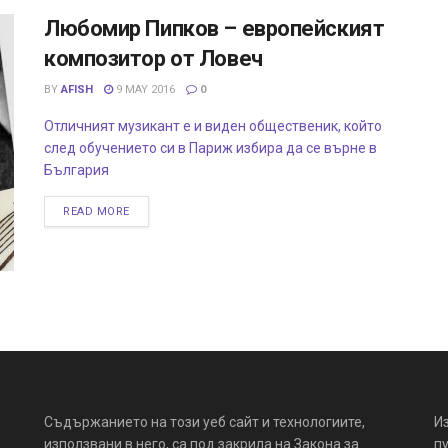
Любомир Пипков – европейският
композитор от Ловеч
BY
AFISH
9 MAY 2016
0
Отличният музикант е и виден общественик, който
след обучението си в Париж избира да се върне в
България
READ MORE
Съдържанието на този уеб сайт и технологиите,
И
използвани в него, са под закрила на Закона за
пу