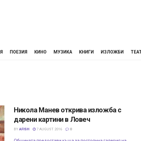
НЯ
ПОЕЗИЯ
КИНО
МУЗИКА
КНИГИ
ИЗЛОЖБИ
ТЕА
Никола Манев открива изложба с
дарени картини в Ловеч
BY
AFISH
7 AUGUST 2016
0
Общината предостави къща за постоянна галерия на