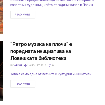
известния художник, който от години живее в Париж
READ MORE
“Ретро музика на плочи” е
поредната инициатива на
Ловешката библиотека
BY
AFISH
1 AUGUST 2016
0
Това е само една от летните ѝ културни инициативи
READ MORE