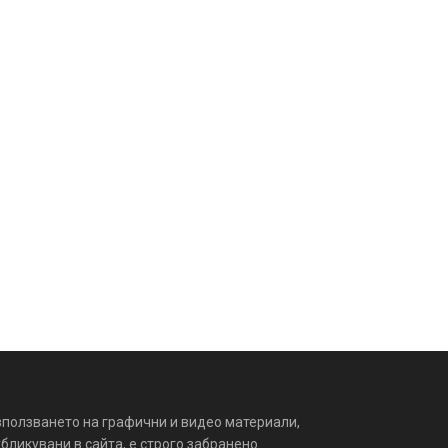
зползването на графични и видео материали,
бликувани в сайта, е строго забранено.