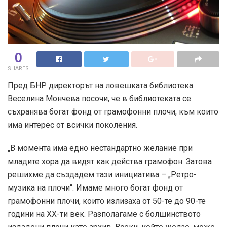
0
SHARES
Пред БНР директорът на ловешката библиотека
Веселина Мончева посочи, че в библиотеката се
съхранява богат фонд от грамофонни плочи, към които
има интерес от всички поколения.
„В момента има едно нестандартно желание при
младите хора да видят как действа грамофон. Затова
решихме да създадем тази инициатива – „Ретро-
музика на плочи“. Имаме много богат фонд от
грамофонни плочи, които излизаха от 50-те до 90-те
години на XX-ти век. Разполагаме с болшинството