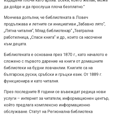
издадени плочи като архив. Всеки, който желае, може
да дойде и да прослуша плоча безплатно.”
Мончева допълни, че библиотеката в Ловеч
продължава и летните си инициативи „Забавно лято“,
„Лятна читалня“, Млад библиотекар“ „Театрална
работилница, „Спаси книга“ и др., които са насочени
към децата.
Библиотеката е основана през 1870 г., като началото е
сложено с първото дарение на книги от домашните
библиотеки на будни ловчанлии. Книгите са на
български, руски, сръбски и гръцки език. От 1889 г.
функционира и като читалня.
През последните 8 години се въвеждат редица нови
услуги – интернет за читатели, информационен център,
който предлага комплексно информационно
обслужване. Статут на Регионална библиотека