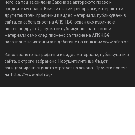
него, са под закрила на Закона за авторското право и
сродните му права. Всички статии, репортажи, интервюта и
други текстови, графични и видео материали, публикувани в
сайта, са собственост на AFISH.BG, освен ако изрично е
посочено друго. Допуска се публикуване на текстови
материали само след писмено съгласие на AFISH.BG,
посочване на източника и добавяне на линк към www.afish.bg.
Използването на графични и видео материали, публикувани в
сайта, е строго забранено. Нарушителите ще бъдат
санкционирани с цялата строгост на закона. Прочети повече
на: https://www.afish.bg/