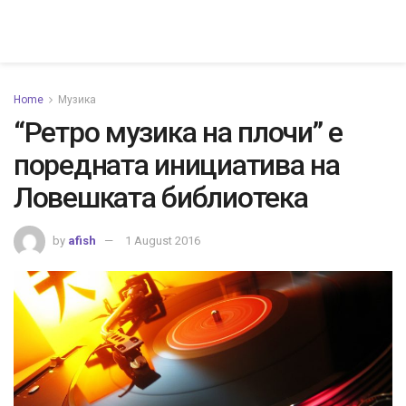
Home
Музика
“Ретро музика на плочи” е
поредната инициатива на
Ловешката библиотека
by
afish
1 August 2016