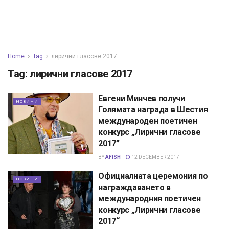
Home
Tag
лирични гласове 2017
Tag:
лирични гласове 2017
Евгени Минчев получи
НОВИНИ
Голямата награда в Шестия
международен поетичен
конкурс „Лирични гласове
2017”
BY
AFISH
12 DECEMBER 2017
Официалната церемония по
НОВИНИ
награждаването в
международния поетичен
конкурс „Лирични гласове
2017“