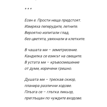
* * *
Есен е. Прости неща предстоят.
Измряха пеперудите, летните.
Вероятно изпитали глад,
без цветята, увяхнали в клетките.
В чашата ми – земетресение.
Кандилка се езикът на свещите.
В устата ми – кръвосмешение
от думи, изречени грешно.
Душата ми – трескав скиор,
планира различни ходове.
Плъзга се – глътка ликьор,
преглъщан по чуждите входове.