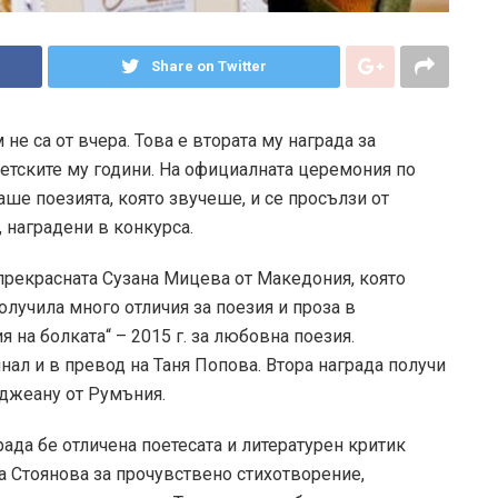
Share on Twitter
не са от вчера. Това е втората му награда за
детските му години. На официалната церемония по
е поезията, която звучеше, и се просълзи от
, наградени в конкурса.
прекрасната Сузана Мицева от Македония, която
получила много отличия за поезия и проза в
 на болката“ – 2015 г. за любовна поезия.
ал и в превод на Таня Попова. Втора награда получи
нджеану от Румъния.
рада бе отличена поетесата и литературен критик
а Стоянова за прочувствено стихотворение,