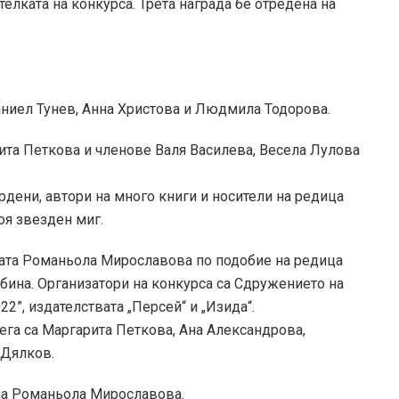
лката на конкурса. Трета награда бе отредена на
ниел Тунев, Анна Христова и Людмила Тодорова.
ита Петкова и членове Валя Василева, Весела Лулова
ърдени, автори на много книги и носители на редица
оя звезден миг.
есата Романьола Мирославова по подобие на редица
ина. Организатори на конкурса са Сдружението на
22”, издателствата „Персей“ и „Изида“.
ега са Маргарита Петкова, Ана Александрова,
 Дялков.
 на Романьола Мирославова.