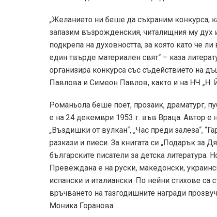
„Желанието ни беше да съхраним конкурса, 
запазим възрожденския, читалищния му дух и
подкрепа на духовността, за която като че л
един твърде материален свят“ – каза литерат
организира конкурса със съдействието на д
Павлова и Симеон Павлов, както и на НЧ „Н. Й
Романьола беше поет, прозаик, драматург, пу
е на 24 декември 1953 г. във Враца. Автор е 
„Въздишки от вулкан“, „Час преди залеза“, “Г
разкази и пиеси. За книгата си „Подарък за Д
българските писатели за детска литература. Н
Превеждана е на руски, македонски, украинск
испански и италиански. По нейни стихове са 
връчването на тазгодишните награди прозвуч
Моника Горанова.