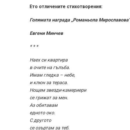
Ето отличените стихотворения:
Голямата награда „Романьола Мирославова
Евгени Минчев
* * *
Наех си квартира
в очите на гълъба.
Имам гледка – небе,
и клюн за тераса.
Нощем звезди-камериери
се грижат за мен.
Аз обитавам
едното око.
С другото
се озъртам за теб.