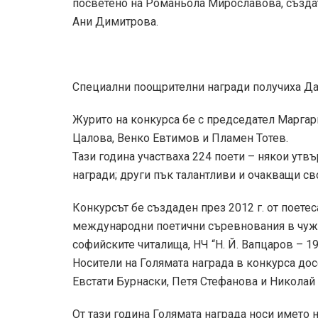
посветено на Романьола Мирославова, създате
Ани Димитрова.
Специални поощрителни награди получиха Да
Журито на конкурса бе с председател Маргар
Цалова, Венко Евтимов и Пламен Тотев.
Тази година участваха 224 поети – някои утв
награди; други пък талантливи и очакващи св
Конкурсът бе създаден през 2012 г. от поет
международни поетични съревнования в чужб
софийските читалища, НЧ “Н. Й. Вапцаров – 19
Носители на Голямата награда в конкурса дос
Евстати Бурнаски, Петя Стефанова и Николай
От тази година Голямата награда носи името