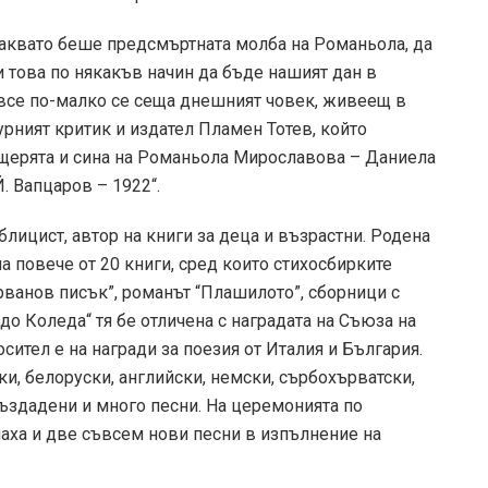
каквато беше предсмъртната молба на Романьола, да
 това по някакъв начин да бъде нашият дан в
и все по-малко се сеща днешният човек, живеещ в
урният критик и издател Пламен Тотев, който
ъщерята и сина на Романьола Мирославова – Даниела
. Вапцаров – 1922“.
блицист, автор на книги за деца и възрастни. Родена
на повече от 20 книги, сред които стихосбирките
арванов писък”, романът “Плашилото”, сборници с
ядо Коледа“ тя бе отличена с наградата на Съюза на
осител е на награди за поезия от Италия и България.
и, белоруски, английски, немски, сърбохърватски,
създадени и много песни. На церемонията по
аха и две съвсем нови песни в изпълнение на