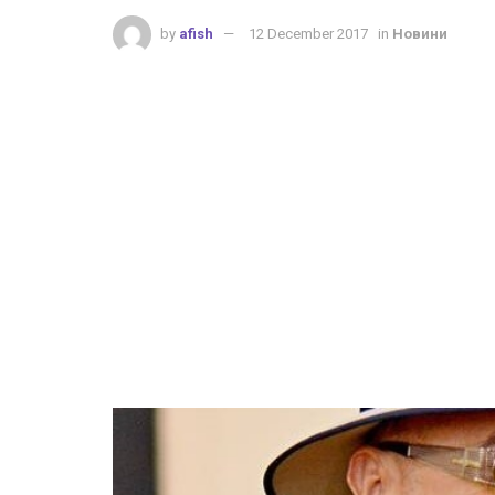
by
afish
12 December 2017
in
Новини